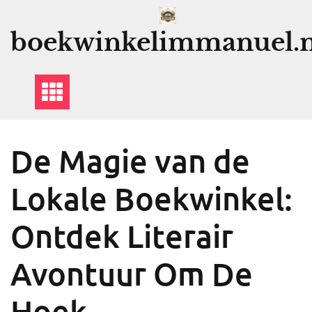
Ga
naar
boekwinkelimmanuel.n
de
inhoud
De Magie van de
Lokale Boekwinkel:
Ontdek Literair
Avontuur Om De
Hoek