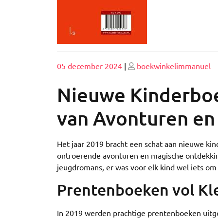
Geplaatst
Geplaatst
05 december 2024
|
boekwinkelimmanuel
op
op
Nieuwe Kinderboe
van Avonturen en
Het jaar 2019 bracht een schat aan nieuwe k
ontroerende avonturen en magische ontdekk
jeugdromans, er was voor elk kind wel iets om
Prentenboeken vol Kle
In 2019 werden prachtige prentenboeken uitgeb