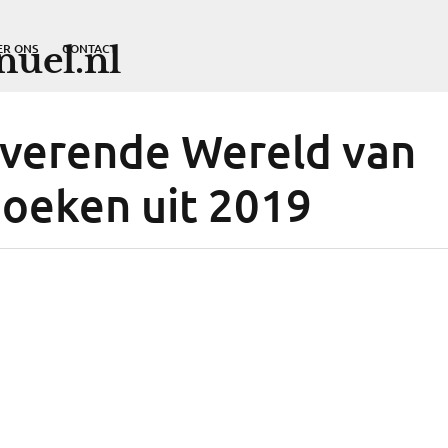
uel.nl
ER ONS
CONTACT
verende Wereld van
oeken uit 2019