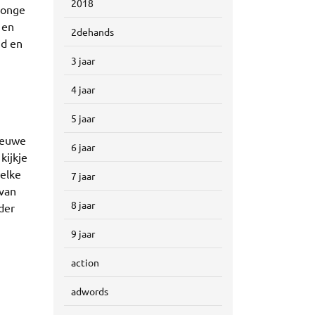
2018
jonge
 en
2dehands
id en
3 jaar
4 jaar
5 jaar
nieuwe
6 jaar
kijkje
welke
7 jaar
 van
8 jaar
der
9 jaar
action
adwords