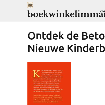
Ga
naar
boekwinkelimman
OV
de
inhoud
Ontdek de Beto
Nieuwe Kinderb