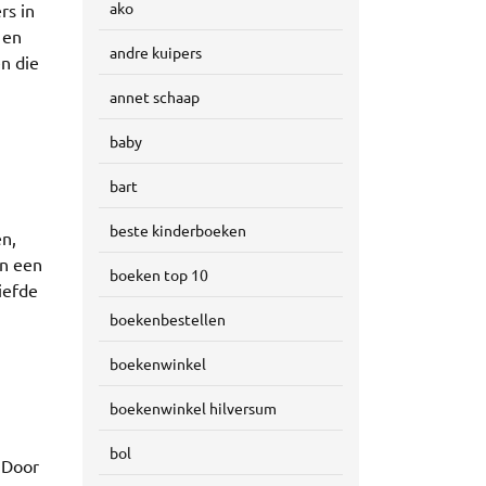
ako
rs in
 en
andre kuipers
en die
annet schaap
baby
bart
beste kinderboeken
en,
en een
boeken top 10
liefde
boekenbestellen
boekenwinkel
boekenwinkel hilversum
bol
 Door