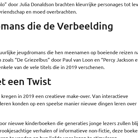
lo” door Julia Donaldson brachten kleurrijke personages tot le
r vriendschap en moed overbrachten.
omans die de Verbeelding
ntuurlijke jeugdromans die hen meenamen op boeiende reizen n
 zoals “De Griezelbus” door Paul van Loon en “Percy Jackson 
nkele van de vele titels die in 2019 verschenen.
t een Twist
n kregen in 2019 een creatieve make-over. Van interactieve
deren konden op een speelse manier nieuwe dingen leren over
oor nieuwe kinderboeken die generaties jonge lezers zullen bli
rookjesachtige verhalen of informatieve non-fictie, deze boek
ren te voeden en hun liefde voor lezen te stimuleren.