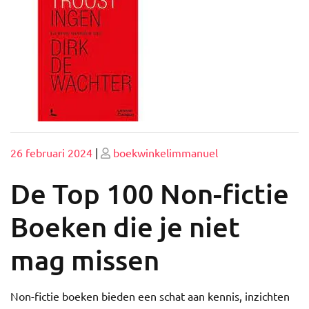
Geplaatst
Geplaatst
26 februari 2024
|
boekwinkelimmanuel
op
op
De Top 100 Non-fictie
Boeken die je niet
mag missen
Non-fictie boeken bieden een schat aan kennis, inzichten