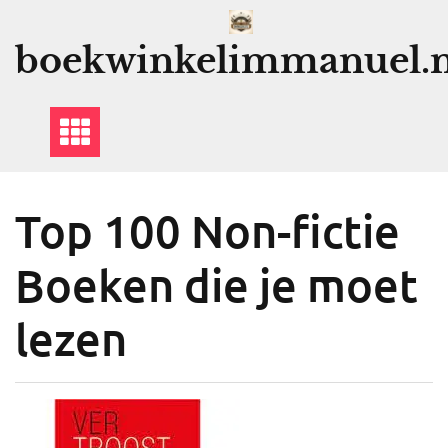
Ga
naar
boekwinkelimmanuel.n
de
inhoud
Top 100 Non-fictie
Boeken die je moet
lezen