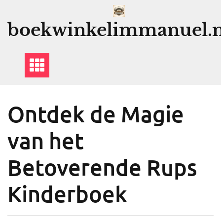
Ga
naar
boekwinkelimmanuel.n
de
inhoud
Ontdek de Magie
van het
Betoverende Rups
Kinderboek