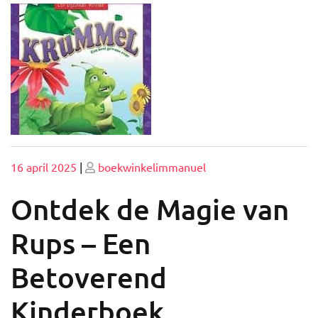
Geplaatst
Geplaatst
16 april 2025
|
boekwinkelimmanuel
op
op
Ontdek de Magie van
Rups – Een
Betoverend
Kinderboek