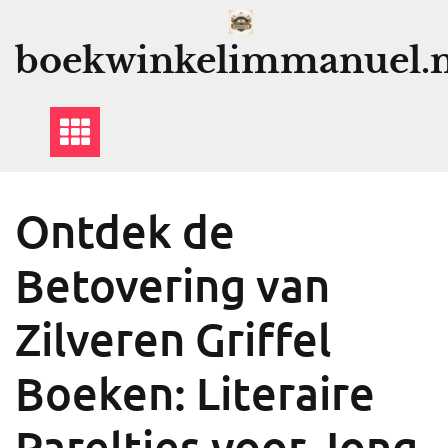
Ga
naar
boekwinkelimmanuel.n
de
inhoud
Ontdek de
Betovering van
Zilveren Griffel
Boeken: Literaire
Pareltjes voor Jong