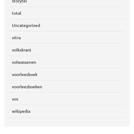
storytel
total
Uncategorized
vitra
volkskrant
volwassenen
voorleesboek
voorleesboeken
vos
wikipedia