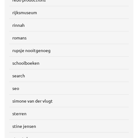
rijksmuseum
rinnah
romans
rupsje nooitgenoeg
schoolboeken
search
seo
simone van der vlugt
sterren
stine jensen