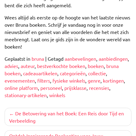
bent die zich heeft aangemeld.
Wees altijd als eerste op de hoogte van het laatste nieuws
over Bruna boeken. Schrijf je vandaag nog in voor onze
nieuwsbrief en geniet van alle voordelen die het met zich
meebrengt. Laat ons je gids zijn in de wondere wereld van
boeken!
Geplaatst in
bruna
|
Getagd
aanbevelingen
,
aanbiedingen
,
advies
,
auteur
,
bestverkochte boeken
,
boeken
,
bruna
boeken
,
cadeauartikelen
,
categorieën
,
collectie
,
evenementen
,
filters
,
fysieke winkels
,
genre
,
kortingen
,
online platform
,
personeel
,
prijsklasse
,
recensies
,
stationary-artikelen
,
winkels
Berichtnavigatie
De Betovering van het Boek: Een Reis door Tijd en
Verbeelding
Ontdek Inspirerende Boekentips voor Jouw