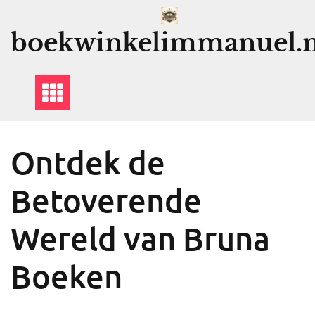
Ga
naar
boekwinkelimmanuel.n
de
inhoud
Ontdek de
Betoverende
Wereld van Bruna
Boeken