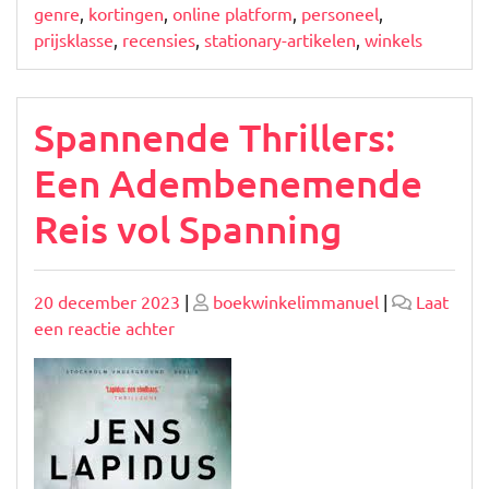
genre
,
kortingen
,
online platform
,
personeel
,
prijsklasse
,
recensies
,
stationary-artikelen
,
winkels
Spannende Thrillers:
Een Adembenemende
Reis vol Spanning
Geplaatst
Geplaatst
20 december 2023
|
boekwinkelimmanuel
|
Laat
op
op
op
een reactie achter
Spannende
Thrillers:
Een
Adembenemende
Reis
vol