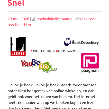
Snel
Geplaatst
Geplaatst
29 mei 2026
|
boekwinkelimmanuel
|
Laat een
op
op
op
reactie achter
Koop
Slim:
Vind
Online
Je
Boek
Gemakkelijk
en
Snel
Online je boek Online je boek Steeds meer mensen
ontdekken het gemak van online winkelen, en dat
geldt ook voor het kopen van boeken. Het internet
heeft de manier waarop we boeken kopen en lezen
drastisch veranderd. Met een paar klikken kun je