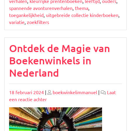
verhalen
,
kleurrijke prentenboeken
,
leeftijd
,
ouders
,
spannende avonturenverhalen
,
thema
,
toegankelijkheid
,
uitgebreide collectie kinderboeken
,
variatie
,
zoekfilters
Ontdek de Magie van
Boekenwinkels in
Nederland
Geplaatst
Geplaatst
18 februari 2024
|
boekwinkelimmanuel
|
Laat
op
op
op
een reactie achter
Ontdek
de
Magie
van