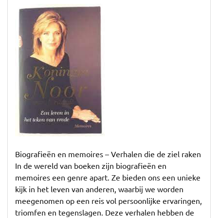
Levensverhalen:
Ontdek
de
Kracht
van
Biografieën
en
Memoires
Biografieën en memoires – Verhalen die de ziel raken
In de wereld van boeken zijn biografieën en
memoires een genre apart. Ze bieden ons een unieke
kijk in het leven van anderen, waarbij we worden
meegenomen op een reis vol persoonlijke ervaringen,
triomfen en tegenslagen. Deze verhalen hebben de