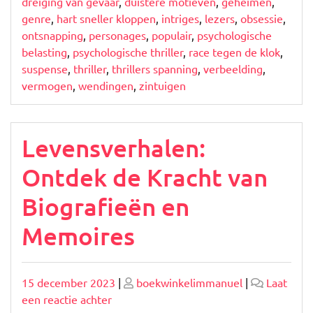
dreiging van gevaar
,
duistere motieven
,
geheimen
,
genre
,
hart sneller kloppen
,
intriges
,
lezers
,
obsessie
,
ontsnapping
,
personages
,
populair
,
psychologische
belasting
,
psychologische thriller
,
race tegen de klok
,
suspense
,
thriller
,
thrillers spanning
,
verbeelding
,
vermogen
,
wendingen
,
zintuigen
Levensverhalen:
Ontdek de Kracht van
Biografieën en
Memoires
Geplaatst
Geplaatst
15 december 2023
|
boekwinkelimmanuel
|
Laat
op
op
op
een reactie achter