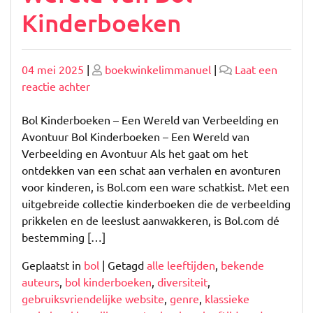
Kinderboeken
Geplaatst
Geplaatst
04 mei 2025
|
boekwinkelimmanuel
|
Laat een
op
op
op
reactie achter
Ontdek
de
Bol Kinderboeken – Een Wereld van Verbeelding en
Magische
Avontuur Bol Kinderboeken – Een Wereld van
Wereld
Verbeelding en Avontuur Als het gaat om het
van
ontdekken van een schat aan verhalen en avonturen
Bol
voor kinderen, is Bol.com een ware schatkist. Met een
Kinderboeken
uitgebreide collectie kinderboeken die de verbeelding
prikkelen en de leeslust aanwakkeren, is Bol.com dé
bestemming […]
Geplaatst in
bol
|
Getagd
alle leeftijden
,
bekende
auteurs
,
bol kinderboeken
,
diversiteit
,
gebruiksvriendelijke website
,
genre
,
klassieke