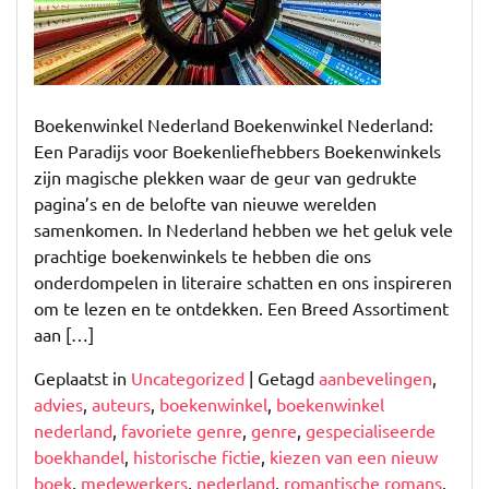
Boekenwinkels
in
Nederland
Boekenwinkel Nederland Boekenwinkel Nederland:
Een Paradijs voor Boekenliefhebbers Boekenwinkels
zijn magische plekken waar de geur van gedrukte
pagina’s en de belofte van nieuwe werelden
samenkomen. In Nederland hebben we het geluk vele
prachtige boekenwinkels te hebben die ons
onderdompelen in literaire schatten en ons inspireren
om te lezen en te ontdekken. Een Breed Assortiment
aan […]
Geplaatst in
Uncategorized
|
Getagd
aanbevelingen
,
advies
,
auteurs
,
boekenwinkel
,
boekenwinkel
nederland
,
favoriete genre
,
genre
,
gespecialiseerde
boekhandel
,
historische fictie
,
kiezen van een nieuw
boek
,
medewerkers
,
nederland
,
romantische romans
,