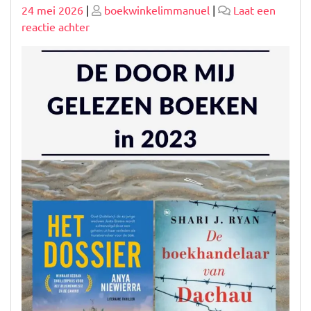
Geplaatst
Geplaatst
24 mei 2026
|
boekwinkelimmanuel
|
Laat een
op
op
op
reactie achter
Verlies
jezelf
in
de
Wereld
van
Mooie
Romans
–
Boeken
die
Betoveren