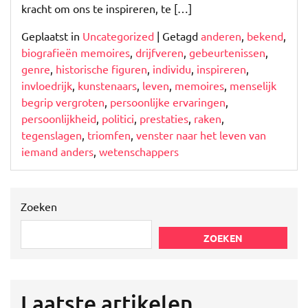
kracht om ons te inspireren, te […]
Geplaatst in
Uncategorized
|
Getagd
anderen
,
bekend
,
biografieën memoires
,
drijfveren
,
gebeurtenissen
,
genre
,
historische figuren
,
individu
,
inspireren
,
invloedrijk
,
kunstenaars
,
leven
,
memoires
,
menselijk
begrip vergroten
,
persoonlijke ervaringen
,
persoonlijkheid
,
politici
,
prestaties
,
raken
,
tegenslagen
,
triomfen
,
venster naar het leven van
iemand anders
,
wetenschappers
Zoeken
ZOEKEN
Laatste artikelen