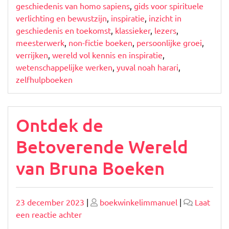
geschiedenis van homo sapiens
,
gids voor spirituele
verlichting en bewustzijn
,
inspiratie
,
inzicht in
geschiedenis en toekomst
,
klassieker
,
lezers
,
meesterwerk
,
non-fictie boeken
,
persoonlijke groei
,
verrijken
,
wereld vol kennis en inspiratie
,
wetenschappelijke werken
,
yuval noah harari
,
zelfhulpboeken
Ontdek de
Betoverende Wereld
van Bruna Boeken
Geplaatst
Geplaatst
23 december 2023
|
boekwinkelimmanuel
|
Laat
op
op
op
een reactie achter
Ontdek