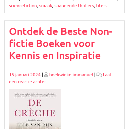
sciencefiction
,
smaak
,
spannende thrillers
,
titels
Ontdek de Beste Non-
fictie Boeken voor
Kennis en Inspiratie
Geplaatst
Geplaatst
15 januari 2024
|
boekwinkelimmanuel
|
Laat
op
op
op
een reactie achter
Ontdek
de
Beste
Non-
fictie
Boeken