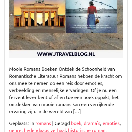
Mooie Romans Boeken Ontdek de Schoonheid van
Romantische Literatuur Romans hebben de kracht om
ons mee te nemen op een reis door emoties,
verbeelding en menselijke ervaringen. Of je nu een
fervent lezer bent of af en toe een boek oppakt, het
ontdekken van mooie romans kan een verrijkende
ervaring zijn. In de wereld van […]
Geplaatst in
romans
|
Getagd
boek
,
drama's
,
emoties
,
genre
,
hedendaags verhaal
,
historische roman
,