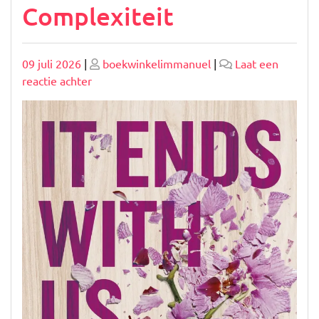
Complexiteit
Geplaatst
Geplaatst
09 juli 2026
|
boekwinkelimmanuel
|
Laat een
op
op
op
reactie achter
De
Diepte
van
Volwassen
Literatuur:
Een
Verkenning
van
Menselijke
Complexiteit