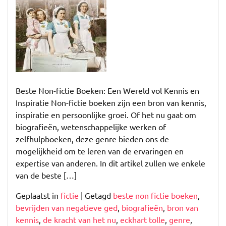
voor
Kennis
en
Inspiratie
Beste Non-fictie Boeken: Een Wereld vol Kennis en
Inspiratie Non-fictie boeken zijn een bron van kennis,
inspiratie en persoonlijke groei. Of het nu gaat om
biografieën, wetenschappelijke werken of
zelfhulpboeken, deze genre bieden ons de
mogelijkheid om te leren van de ervaringen en
expertise van anderen. In dit artikel zullen we enkele
van de beste […]
Geplaatst in
fictie
|
Getagd
beste non fictie boeken
,
bevrijden van negatieve ged
,
biografieën
,
bron van
kennis
,
de kracht van het nu
,
eckhart tolle
,
genre
,