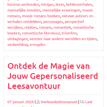
horizon verbreden
,
intriges
,
lezer
,
liefdesverhalen
,
menselijke emoties
,
menselijke ervaringen
,
mooie
romans
,
mooie romans boeken
,
nieuwe auteurs en
verhalen ontdekken
,
personages
,
perspectief
verrijken
,
relaties
,
romans
,
romantiek
,
romantische
boeken
,
romantische literatuur
,
triomfen
,
uitdagingen
,
venster naar andere werelden en tijden
,
verbeelding
,
vreugdes
Ontdek de Magie van
Jouw Gepersonaliseerd
Leesavontuur
Geplaatst
Geplaatst
07 januari 2026
|
boekwinkelimmanuel
|
Laat
op
op
op