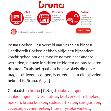
de
Betoverende
Wereld
van
Bruna
Boeken
Bruna Boeken: Een Wereld van Verhalen binnen
Handbereik Boeken hebben altijd een bijzondere
kracht gehad om ons mee te nemen naar andere
werelden, nieuwe inzichten te bieden en ons te laten
dromen. En als het gaat om boekwinkels die deze
magie tot leven brengen, is er één naam die bij velen
bekend is: Bruna. Al […]
Geplaatst in
bruna
|
Getagd
aanbevelingen
,
aanbiedingen
,
advies
,
auteur
,
bestverkochte boeken
,
boeken
,
bruna boeken
,
cadeauartikelen
,
categorieën
,
collectie
,
evenementen
,
filters
,
fysieke winkels
,