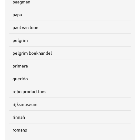
paagman
papa
paul van loon
pelgrim
pelgrim boekhandel
primera
querido
rebo productions
rijksmuseum
rinnah
romans