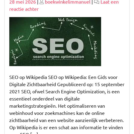
Geplaatst
Geplaatst
28 mei 2026
|
boekwinkelimmanuel
|
Laat een
op
op
op
reactie achter
Optimaliseer
uw
Digitale
Zichtbaarheid:
SEO
Wikipedia
Gids
SEO op Wikipedia SEO op Wikipedia: Een Gids voor
Digitale Zichtbaarheid Gepubliceerd op: 15 september
2021 SEO, ofwel Search Engine Optimization, is een
essentieel onderdeel van digitale
marketingstrategieën. Het optimaliseren van
webinhoud voor zoekmachines kan de online
zichtbaarheid van een website aanzienlijk verbeteren.
Op Wikipedia is er een schat aan informatie te vinden