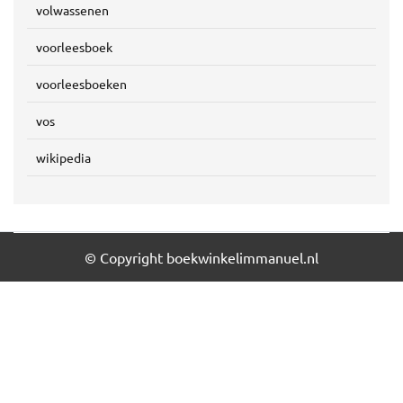
volwassenen
voorleesboek
voorleesboeken
vos
wikipedia
© Copyright boekwinkelimmanuel.nl