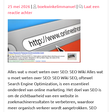
Geplaatst
Geplaatst
25 mei 2026
|
boekwinkelimmanuel
|
Laat een
op
op
op
reactie achter
Alles
over
zoekmachineoptimalisatie:
Ontdek
de
SEO
Wiki!
Alles wat u moet weten over SEO: SEO Wiki Alles wat
u moet weten over SEO: SEO Wiki SEO, oftewel
Search Engine Optimization, is een essentieel
onderdeel van online marketing. Het doel van SEO is
om de zichtbaarheid van een website in
zoekmachineresultaten te verbeteren, waardoor
meer organisch verkeer wordt aangetrokken. SEO