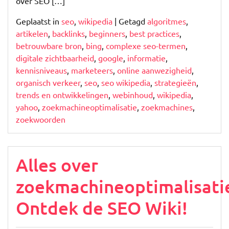
over SEO […]
Geplaatst in
seo
,
wikipedia
|
Getagd
algoritmes
,
artikelen
,
backlinks
,
beginners
,
best practices
,
betrouwbare bron
,
bing
,
complexe seo-termen
,
digitale zichtbaarheid
,
google
,
informatie
,
kennisniveaus
,
marketeers
,
online aanwezigheid
,
organisch verkeer
,
seo
,
seo wikipedia
,
strategieën
,
trends en ontwikkelingen
,
webinhoud
,
wikipedia
,
yahoo
,
zoekmachineoptimalisatie
,
zoekmachines
,
zoekwoorden
Alles over
zoekmachineoptimalisati
Ontdek de SEO Wiki!