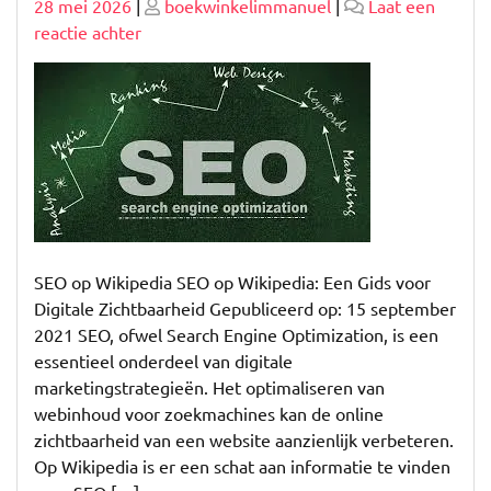
Geplaatst
Geplaatst
28 mei 2026
|
boekwinkelimmanuel
|
Laat een
op
op
op
reactie achter
Optimaliseer
uw
Digitale
Zichtbaarheid:
SEO
Wikipedia
Gids
SEO op Wikipedia SEO op Wikipedia: Een Gids voor
Digitale Zichtbaarheid Gepubliceerd op: 15 september
2021 SEO, ofwel Search Engine Optimization, is een
essentieel onderdeel van digitale
marketingstrategieën. Het optimaliseren van
webinhoud voor zoekmachines kan de online
zichtbaarheid van een website aanzienlijk verbeteren.
Op Wikipedia is er een schat aan informatie te vinden