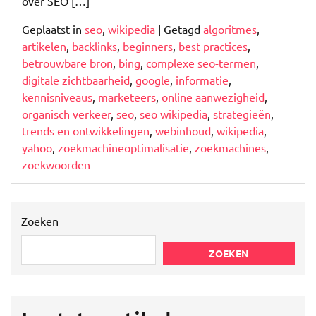
over SEO […]
Geplaatst in
seo
,
wikipedia
|
Getagd
algoritmes
,
artikelen
,
backlinks
,
beginners
,
best practices
,
betrouwbare bron
,
bing
,
complexe seo-termen
,
digitale zichtbaarheid
,
google
,
informatie
,
kennisniveaus
,
marketeers
,
online aanwezigheid
,
organisch verkeer
,
seo
,
seo wikipedia
,
strategieën
,
trends en ontwikkelingen
,
webinhoud
,
wikipedia
,
yahoo
,
zoekmachineoptimalisatie
,
zoekmachines
,
zoekwoorden
Zoeken
ZOEKEN