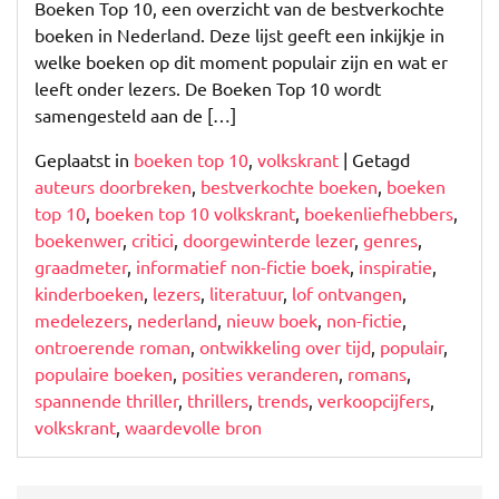
Boeken Top 10, een overzicht van de bestverkochte
Titels
boeken in Nederland. Deze lijst geeft een inkijkje in
welke boeken op dit moment populair zijn en wat er
leeft onder lezers. De Boeken Top 10 wordt
samengesteld aan de […]
Geplaatst in
boeken top 10
,
volkskrant
|
Getagd
auteurs doorbreken
,
bestverkochte boeken
,
boeken
top 10
,
boeken top 10 volkskrant
,
boekenliefhebbers
,
boekenwer
,
critici
,
doorgewinterde lezer
,
genres
,
graadmeter
,
informatief non-fictie boek
,
inspiratie
,
kinderboeken
,
lezers
,
literatuur
,
lof ontvangen
,
medelezers
,
nederland
,
nieuw boek
,
non-fictie
,
ontroerende roman
,
ontwikkeling over tijd
,
populair
,
populaire boeken
,
posities veranderen
,
romans
,
spannende thriller
,
thrillers
,
trends
,
verkoopcijfers
,
volkskrant
,
waardevolle bron