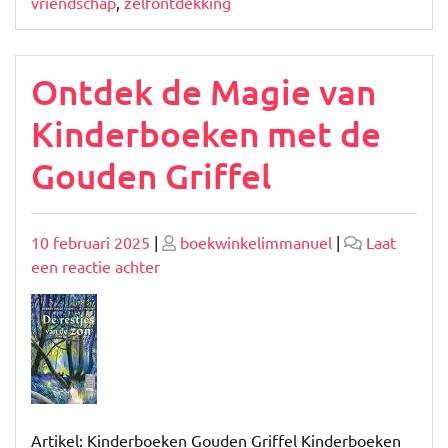
vriendschap
,
zelfontdekking
Ontdek de Magie van
Kinderboeken met de
Gouden Griffel
Geplaatst
Geplaatst
10 februari 2025
|
boekwinkelimmanuel
|
Laat
op
op
op
een reactie achter
Ontdek
de
Magie
van
Kinderboeken
met
de
Artikel: Kinderboeken Gouden Griffel Kinderboeken