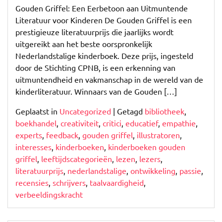
Gouden
Gouden Griffel: Een Eerbetoon aan Uitmuntende
Griffel
Literatuur voor Kinderen De Gouden Griffel is een
prestigieuze literatuurprijs die jaarlijks wordt
uitgereikt aan het beste oorspronkelijk
Nederlandstalige kinderboek. Deze prijs, ingesteld
door de Stichting CPNB, is een erkenning van
uitmuntendheid en vakmanschap in de wereld van de
kinderliteratuur. Winnaars van de Gouden […]
Geplaatst in
Uncategorized
|
Getagd
bibliotheek
,
boekhandel
,
creativiteit
,
critici
,
educatief
,
empathie
,
experts
,
feedback
,
gouden griffel
,
illustratoren
,
interesses
,
kinderboeken
,
kinderboeken gouden
griffel
,
leeftijdscategorieën
,
lezen
,
lezers
,
literatuurprijs
,
nederlandstalige
,
ontwikkeling
,
passie
,
recensies
,
schrijvers
,
taalvaardigheid
,
verbeeldingskracht