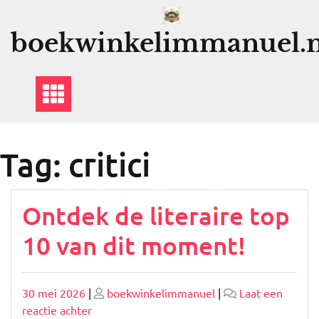
Ga
naar
boekwinkelimmanuel.n
de
inhoud
Tag:
critici
Ontdek de literaire top
10 van dit moment!
Geplaatst
Geplaatst
30 mei 2026
|
boekwinkelimmanuel
|
Laat een
op
op
op
reactie achter