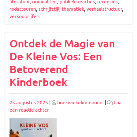
literatuur
,
originaliteit
,
publieksreacties
,
recensies
,
redacteuren
,
schrijfstijl
,
thematiek
,
verhaalstructuur
,
verkoopcijfers
Ontdek de Magie van
De Kleine Vos: Een
Betoverend
Kinderboek
Geplaatst
Geplaatst
23 augustus 2025
|
boekwinkelimmanuel
|
Laat
op
op
op
een reactie achter
Ontdek
de
Magie