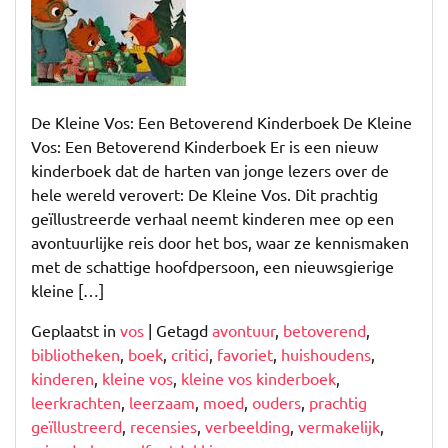
van
De
Kleine
Vos:
Een
De Kleine Vos: Een Betoverend Kinderboek De Kleine
Betoverend
Vos: Een Betoverend Kinderboek Er is een nieuw
Kinderboek
kinderboek dat de harten van jonge lezers over de
hele wereld verovert: De Kleine Vos. Dit prachtig
geïllustreerde verhaal neemt kinderen mee op een
avontuurlijke reis door het bos, waar ze kennismaken
met de schattige hoofdpersoon, een nieuwsgierige
kleine […]
Geplaatst in
vos
|
Getagd
avontuur
,
betoverend
,
bibliotheken
,
boek
,
critici
,
favoriet
,
huishoudens
,
kinderen
,
kleine vos
,
kleine vos kinderboek
,
leerkrachten
,
leerzaam
,
moed
,
ouders
,
prachtig
geïllustreerd
,
recensies
,
verbeelding
,
vermakelijk
,