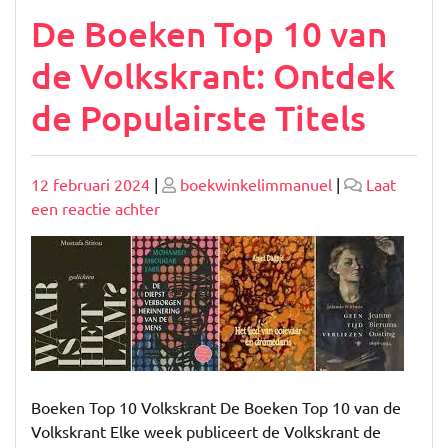
De Boeken Top 10 van
de Volkskrant: Ontdek
de Populairste Titels
Geplaatst
Geplaatst
12 februari 2024
|
boekwinkelimmanuel
|
Laat
op
op
op
een reactie achter
De
Boeken
Top
10
van
de
Volkskrant:
Ontdek
Boeken Top 10 Volkskrant De Boeken Top 10 van de
de
Volkskrant Elke week publiceert de Volkskrant de
Populairste