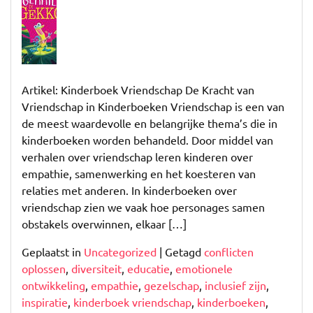
van
Vriendschap
in
Kinderboeken
Artikel: Kinderboek Vriendschap De Kracht van
Vriendschap in Kinderboeken Vriendschap is een van
de meest waardevolle en belangrijke thema’s die in
kinderboeken worden behandeld. Door middel van
verhalen over vriendschap leren kinderen over
empathie, samenwerking en het koesteren van
relaties met anderen. In kinderboeken over
vriendschap zien we vaak hoe personages samen
obstakels overwinnen, elkaar […]
Geplaatst in
Uncategorized
|
Getagd
conflicten
oplossen
,
diversiteit
,
educatie
,
emotionele
ontwikkeling
,
empathie
,
gezelschap
,
inclusief zijn
,
inspiratie
,
kinderboek vriendschap
,
kinderboeken
,