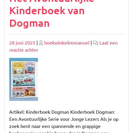
Kinderboek van
Dogman
Geplaatst
Geplaatst
28 juni 2025
|
boekwinkelimmanuel
|
Laat een
op
op
op
reactie achter
Het
Avontuurlijke
Kinderboek
van
Dogman
Artikel: Kinderboek Dogman Kinderboek Dogman:
Een Avontuurlijke Serie voor Jonge Lezers Als je op
zoek bent naar een spannende en grappige