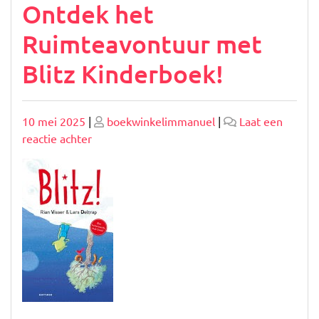
Ontdek het
Ruimteavontuur met
Blitz Kinderboek!
Geplaatst
Geplaatst
10 mei 2025
|
boekwinkelimmanuel
|
Laat een
op
op
op
reactie achter
Ontdek
het
Ruimteavontuur
met
Blitz
Kinderboek!