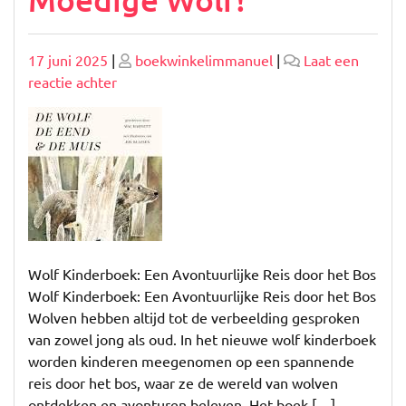
Geplaatst
Geplaatst
17 juni 2025
|
boekwinkelimmanuel
|
Laat een
op
op
op
reactie achter
Avonturen
in
het
Wolf
Kinderboek:
Ontdek
het
Bos
Wolf Kinderboek: Een Avontuurlijke Reis door het Bos
met
Wolf Kinderboek: Een Avontuurlijke Reis door het Bos
de
Wolven hebben altijd tot de verbeelding gesproken
Moedige
van zowel jong als oud. In het nieuwe wolf kinderboek
Wolf!
worden kinderen meegenomen op een spannende
reis door het bos, waar ze de wereld van wolven
ontdekken en avonturen beleven. Het boek […]