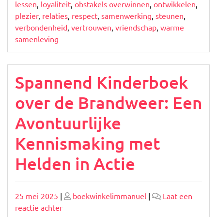
lessen
,
loyaliteit
,
obstakels overwinnen
,
ontwikkelen
,
plezier
,
relaties
,
respect
,
samenwerking
,
steunen
,
verbondenheid
,
vertrouwen
,
vriendschap
,
warme
samenleving
Spannend Kinderboek
over de Brandweer: Een
Avontuurlijke
Kennismaking met
Helden in Actie
Geplaatst
Geplaatst
25 mei 2025
|
boekwinkelimmanuel
|
Laat een
op
op
op
reactie achter