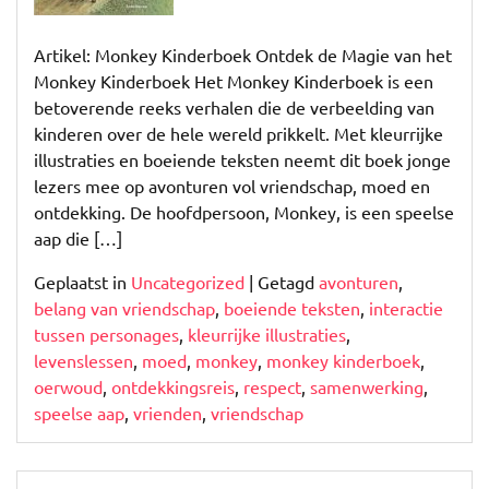
Avonturen
met
Artikel: Monkey Kinderboek Ontdek de Magie van het
Monkey
Monkey Kinderboek Het Monkey Kinderboek is een
en
betoverende reeks verhalen die de verbeelding van
zijn
kinderen over de hele wereld prikkelt. Met kleurrijke
Vrienden!
illustraties en boeiende teksten neemt dit boek jonge
lezers mee op avonturen vol vriendschap, moed en
ontdekking. De hoofdpersoon, Monkey, is een speelse
aap die […]
Geplaatst in
Uncategorized
|
Getagd
avonturen
,
belang van vriendschap
,
boeiende teksten
,
interactie
tussen personages
,
kleurrijke illustraties
,
levenslessen
,
moed
,
monkey
,
monkey kinderboek
,
oerwoud
,
ontdekkingsreis
,
respect
,
samenwerking
,
speelse aap
,
vrienden
,
vriendschap