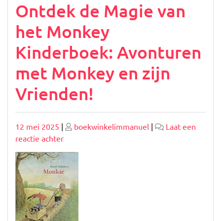
Ontdek de Magie van
het Monkey
Kinderboek: Avonturen
met Monkey en zijn
Vrienden!
Geplaatst
Geplaatst
12 mei 2025
|
boekwinkelimmanuel
|
Laat een
op
op
op
reactie achter
Ontdek
de
Magie
van
het
Monkey
Kinderboek: