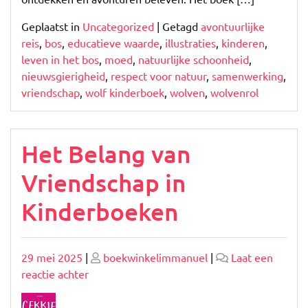
Geplaatst in
Uncategorized
|
Getagd
avontuurlijke
reis
,
bos
,
educatieve waarde
,
illustraties
,
kinderen
,
leven in het bos
,
moed
,
natuurlijke schoonheid
,
nieuwsgierigheid
,
respect voor natuur
,
samenwerking
,
vriendschap
,
wolf kinderboek
,
wolven
,
wolvenrol
Het Belang van
Vriendschap in
Kinderboeken
Geplaatst
Geplaatst
29 mei 2025
|
boekwinkelimmanuel
|
Laat een
op
op
op
reactie achter
Het
Belang