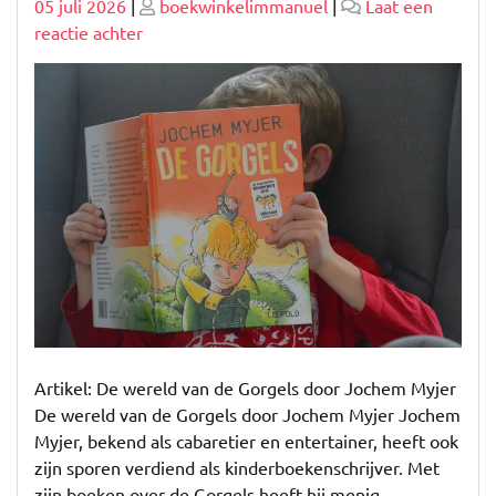
Geplaatst
Geplaatst
05 juli 2026
|
boekwinkelimmanuel
|
Laat een
op
op
op
reactie achter
De
magische
wereld
van
de
Gorgels
door
Jochem
Myjer
Artikel: De wereld van de Gorgels door Jochem Myjer
De wereld van de Gorgels door Jochem Myjer Jochem
Myjer, bekend als cabaretier en entertainer, heeft ook
zijn sporen verdiend als kinderboekenschrijver. Met
zijn boeken over de Gorgels heeft hij menig