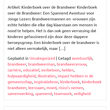
Spannend
Kinderboek
Artikel: Kinderboek over de Brandweer Kinderboek
over
over de Brandweer: Een Spannend Avontuur voor
de
Jonge Lezers Brandweermannen en -vrouwen zijn
Brandweer:
echte helden die elke dag klaarstaan om mensen in
Een
nood te helpen. Het is dan ook geen verrassing dat
Avontuurlijke
kinderen gefascineerd zijn door deze dappere
Kennismaking
beroepsgroep. Een kinderboek over de brandweer is
met
niet alleen vermakelijk, maar […]
Helden
Geplaatst in
Uncategorized
|
Getagd
avontuurlijk
,
in
brandweer
,
brandweerman
,
brandweervrouw
,
Actie
carrière
,
educatief
,
eerbetoon
,
helden
,
hulpvaardigheid
,
illustraties
,
impact hebben in de
gemeenschap
,
inspiratiebron
,
kinderboek
,
kinderboek
brandweer
,
leerzaam
,
moed
,
risico's nemen
,
samenwerking
,
spannend
,
teamwork
,
veiligheid