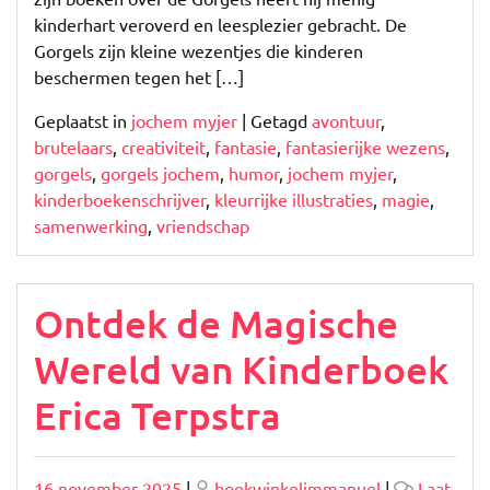
kinderhart veroverd en leesplezier gebracht. De
Gorgels zijn kleine wezentjes die kinderen
beschermen tegen het […]
Geplaatst in
jochem myjer
|
Getagd
avontuur
,
brutelaars
,
creativiteit
,
fantasie
,
fantasierijke wezens
,
gorgels
,
gorgels jochem
,
humor
,
jochem myjer
,
kinderboekenschrijver
,
kleurrijke illustraties
,
magie
,
samenwerking
,
vriendschap
Ontdek de Magische
Wereld van Kinderboek
Erica Terpstra
Geplaatst
Geplaatst
16 november 2025
|
boekwinkelimmanuel
|
Laat