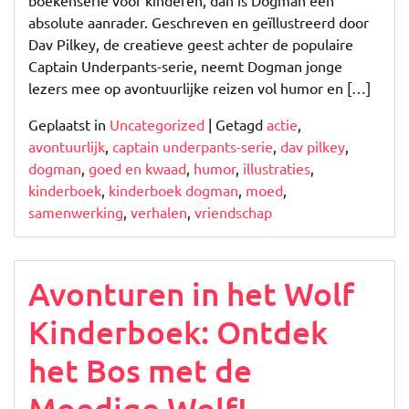
boekenserie voor kinderen, dan is Dogman een
absolute aanrader. Geschreven en geïllustreerd door
Dav Pilkey, de creatieve geest achter de populaire
Captain Underpants-serie, neemt Dogman jonge
lezers mee op avontuurlijke reizen vol humor en […]
Geplaatst in
Uncategorized
|
Getagd
actie
,
avontuurlijk
,
captain underpants-serie
,
dav pilkey
,
dogman
,
goed en kwaad
,
humor
,
illustraties
,
kinderboek
,
kinderboek dogman
,
moed
,
samenwerking
,
verhalen
,
vriendschap
Avonturen in het Wolf
Kinderboek: Ontdek
het Bos met de
Moedige Wolf!