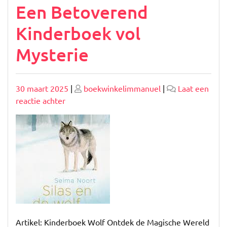
Een Betoverend
Kinderboek vol
Mysterie
Geplaatst
Geplaatst
30 maart 2025
|
boekwinkelimmanuel
|
Laat een
op
op
op
reactie achter
Avonturen
van
Wolf:
Een
Betoverend
Kinderboek
vol
Mysterie
Artikel: Kinderboek Wolf Ontdek de Magische Wereld