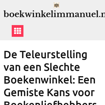
Ga
naar
boekwinkelimmanuel.n
de
inhoud
De Teleurstelling
van een Slechte
Boekenwinkel: Een
Gemiste Kans voor
Boekenliefhebbers