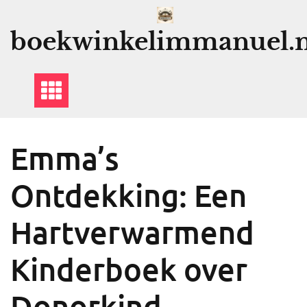
Ga
naar
boekwinkelimmanuel.n
de
inhoud
Emma’s
Ontdekking: Een
Hartverwarmend
Kinderboek over
Donorkind