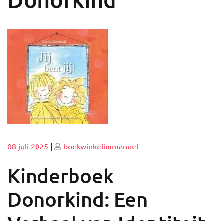
Geplaatst
Geplaatst
08 juli 2025
|
boekwinkelimmanuel
op
op
Kinderboek
Donorkind: Een