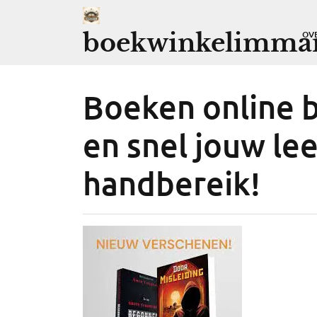
Ga
naar
boekwinkelimman
OV
de
inhoud
Boeken online b
en snel jouw le
handbereik!