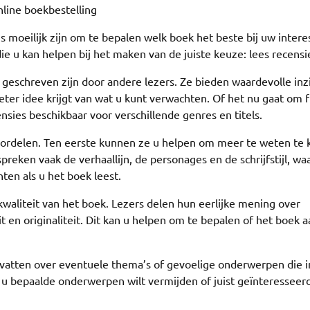
nline boekbestelling
 moeilijk zijn om te bepalen welk boek het beste bij uw intere
ie u kan helpen bij het maken van de juiste keuze: lees recensi
e geschreven zijn door andere lezers. Ze bieden waardevolle inz
er idee krijgt van wat u kunt verwachten. Of het nu gaat om fi
ecensies beschikbaar voor verschillende genres en titels.
voordelen. Ten eerste kunnen ze u helpen om meer te weten te
reken vaak de verhaallijn, de personages en de schrijfstijl, wa
ten als u het boek leest.
kwaliteit van het boek. Lezers delen hun eerlijke mening over
it en originaliteit. Dit kan u helpen om te bepalen of het boek 
vatten over eventuele thema’s of gevoelige onderwerpen die i
s u bepaalde onderwerpen wilt vermijden of juist geïnteresseer