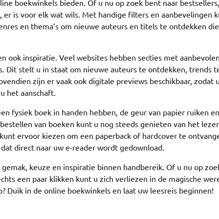
ine boekwinkels bieden. Of u nu op zoek bent naar bestsellers
 er is voor elk wat wils. Met handige filters en aanbevelingen k
enres en thema’s om nieuwe auteurs en titels te ontdekken die
n ook inspiratie. Veel websites hebben secties met aanbevolen 
s. Dit stelt u in staat om nieuwe auteurs te ontdekken, trends t
ovendien zijn er vaak ook digitale previews beschikbaar, zodat 
u het aanschaft.
 een fysiek boek in handen hebben, de geur van papier ruiken e
 bestellen van boeken kunt u nog steeds genieten van het leze
kunt ervoor kiezen om een paperback of hardcover te ontvange
 dat direct naar uw e-reader wordt gedownload.
 gemak, keuze en inspiratie binnen handbereik. Of u nu op zoe
chts een paar klikken kunt u zich verliezen in de magische wer
 Duik in de online boekwinkels en laat uw leesreis beginnen!