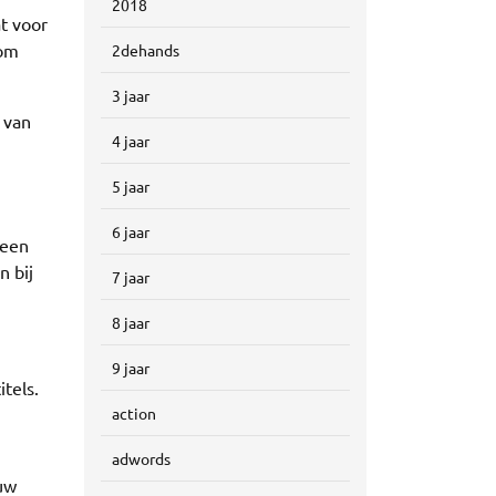
2018
at voor
 om
2dehands
3 jaar
 van
4 jaar
5 jaar
6 jaar
reen
n bij
7 jaar
8 jaar
9 jaar
tels.
action
adwords
 uw