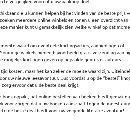
en te vergelijken voordat u uw aankoop doet.
chikbaar die u kunnen helpen bij het vinden van de beste prijs v
rzoeken meerdere online winkels en tonen u een overzicht van
p deze manier kunt u gemakkelijk zien welke winkel op dat mom
de moeite waard om eventuele kortingsacties, aanbiedingen of
ommige winkels bieden bijvoorbeeld gratis verzending aan bi
re mogelijk kortingen geven op bepaalde genres of auteurs.
 tijd kosten, maar het kan zeker de moeite waard zijn. Uiteindel
voor uw nieuwe leesavontuur. Dus voordat u op de “bestel” knop 
zorg ervoor dat u de beste deal krijgt.
en boek oppakt, het online bestellen van boeken biedt gemak en
 ook voor zorgen dat u uw boeken aanschaft tegen de meest gun
el u de beste deal biedt voor uw volgende literaire avontuur!