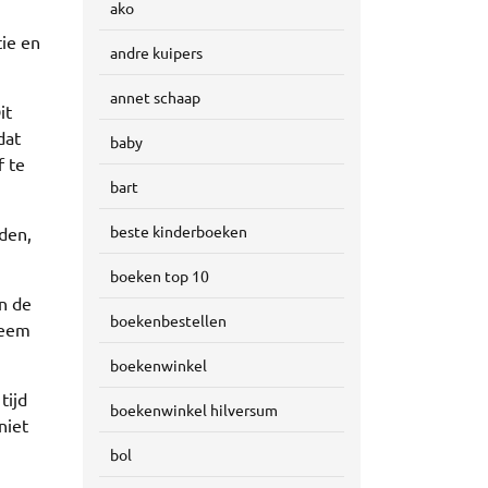
ako
ie en
andre kuipers
annet schaap
it
dat
baby
f te
bart
beste kinderboeken
den,
boeken top 10
an de
boekenbestellen
teem
boekenwinkel
tijd
boekenwinkel hilversum
niet
bol