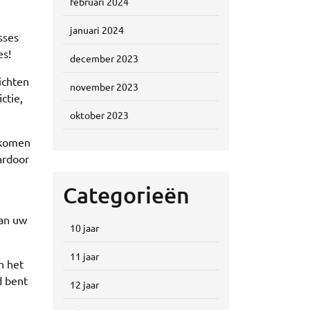
februari 2024
januari 2024
sses
es!
december 2023
ichten
november 2023
ctie,
oktober 2023
 komen
ardoor
Categorieën
aan uw
10 jaar
11 jaar
n het
d bent
12 jaar