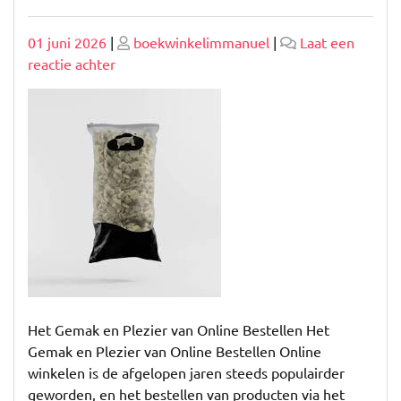
Geplaatst
Geplaatst
01 juni 2026
|
boekwinkelimmanuel
|
Laat een
op
op
op
reactie achter
Vandaag
besteld,
morgen
in
huis:
Het
gemak
van
online
winkelen
Het Gemak en Plezier van Online Bestellen Het
Gemak en Plezier van Online Bestellen Online
winkelen is de afgelopen jaren steeds populairder
geworden, en het bestellen van producten via het