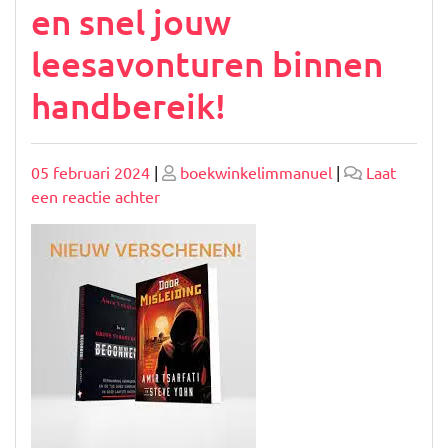
en snel jouw
leesavonturen binnen
handbereik!
Geplaatst
Geplaatst
05 februari 2024
|
boekwinkelimmanuel
|
Laat
op
op
op
een reactie achter
Boeken
online
bestellen:
Gemakkelijk
en
snel
jouw
leesavonturen
binnen
handbereik!