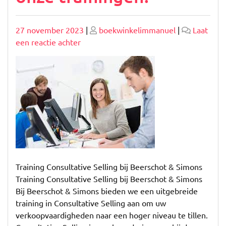
Geplaatst
Geplaatst
27 november 2023
|
boekwinkelimmanuel
|
Laat
op
op
op
een reactie achter
Ontdek
de
kracht
van
consultative
selling
in
onze
trainingen!
Training Consultative Selling bij Beerschot & Simons
Training Consultative Selling bij Beerschot & Simons
Bij Beerschot & Simons bieden we een uitgebreide
training in Consultative Selling aan om uw
verkoopvaardigheden naar een hoger niveau te tillen.