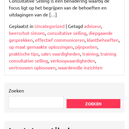
Consultative Selling is een benadering waarbij de
focus ligt op het begrijpen van de behoeften en
uitdagingen van de […]
Geplaatst in
Uncategorized
|
Getagd
adviseur
,
beerschot simons
,
consultative selling
,
diepgaande
gesprekken
,
effectief communiceren
,
klantbehoeften
,
op maat gemaakte oplossingen
,
pijnpunten
,
praktische tips
,
sales vaardigheden
,
training
,
training
consultative selling
,
verkoopvaardigheden
,
vertrouwen opbouwen
,
waardevolle inzichten
Zoeken
ZOEKEN