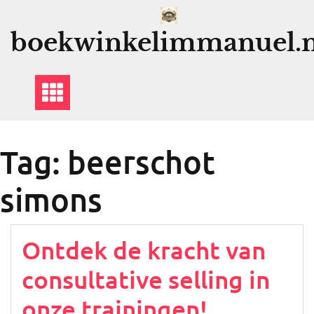
Ga
naar
boekwinkelimmanuel.n
de
inhoud
Tag:
beerschot
simons
Ontdek de kracht van
consultative selling in
onze trainingen!