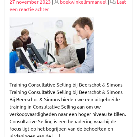
Geplaatst
Geplaatst
27 november 2023
|
boekwinkelimmanuel
|
Laat
op
op
op
een reactie achter
Ontdek
de
kracht
van
consultative
selling
in
onze
trainingen!
Training Consultative Selling bij Beerschot & Simons
Training Consultative Selling bij Beerschot & Simons
Bij Beerschot & Simons bieden we een uitgebreide
training in Consultative Selling aan om uw
verkoopvaardigheden naar een hoger niveau te tillen.
Consultative Selling is een benadering waarbij de
focus ligt op het begrijpen van de behoeften en
uitdagingen van de […]