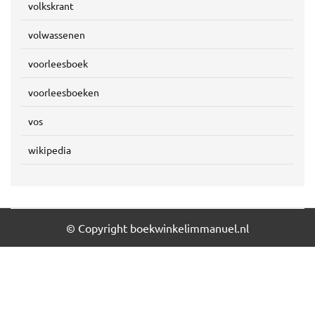
volkskrant
volwassenen
voorleesboek
voorleesboeken
vos
wikipedia
© Copyright boekwinkelimmanuel.nl