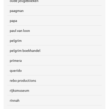
oude jeugdboeken
paagman
papa
paul van loon
pelgrim
pelgrim boekhandel
primera
querido
rebo productions
rijksmuseum
rinnah