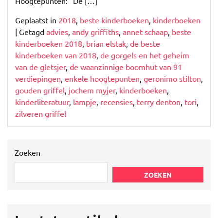
Hoogtepunten: “De […]
Geplaatst in
2018
,
beste kinderboeken
,
kinderboeken
|
Getagd
advies
,
andy griffiths
,
annet schaap
,
beste
kinderboeken 2018
,
brian elstak
,
de beste
kinderboeken van 2018
,
de gorgels en het geheim
van de gletsjer
,
de waanzinnige boomhut van 91
verdiepingen
,
enkele hoogtepunten
,
geronimo stilton
,
gouden griffel
,
jochem myjer
,
kinderboeken
,
kinderliteratuur
,
lampje
,
recensies
,
terry denton
,
tori
,
zilveren griffel
Zoeken
ZOEKEN