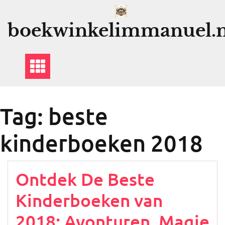
Ga
naar
boekwinkelimmanuel.n
de
inhoud
Tag:
beste
kinderboeken 2018
Ontdek De Beste
Kinderboeken van
2018: Avonturen, Magie