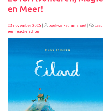
en Meer!
Geplaatst
Geplaatst
23 november 2025
|
boekwinkelimmanuel
|
Laat
op
op
op
een reactie achter
Ontdek
De
Beste
Kinderboeken
van
2018:
Avonturen,
Magie
en
Meer!