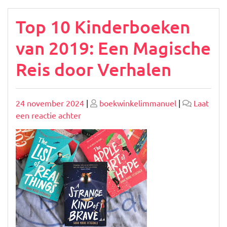
Top 10 Kinderboeken
van 2019: Een Magische
Reis door Verhalen
Geplaatst
Geplaatst
24 november 2024
|
boekwinkelimmanuel
|
Laat
op
op
op
een reactie achter
Top
10
Kinderboeken
van
2019:
Een
Magische
Reis
door