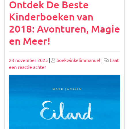
Ontdek De Beste
Kinderboeken van
2018: Avonturen, Magie
en Meer!
Geplaatst
Geplaatst
23 november 2025
|
boekwinkelimmanuel
|
Laat
op
op
op
een reactie achter
Ontdek
De
Beste
Kinderboeken
van
2018:
Avonturen,
Magie
en