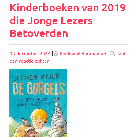
Kinderboeken van 2019
die Jonge Lezers
Betoverden
Geplaatst
Geplaatst
08 december 2024
|
boekwinkelimmanuel
|
Laat
op
op
op
een reactie achter
Ontdek
de
Populaire
Kinderboeken
van
2019
die
Jonge
Lezers
Betoverden