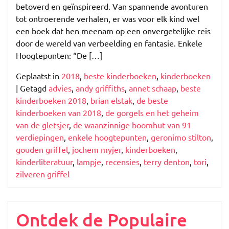
betoverd en geïnspireerd. Van spannende avonturen
tot ontroerende verhalen, er was voor elk kind wel
een boek dat hen meenam op een onvergetelijke reis
door de wereld van verbeelding en fantasie. Enkele
Hoogtepunten: “De […]
Geplaatst in
2018
,
beste kinderboeken
,
kinderboeken
|
Getagd
advies
,
andy griffiths
,
annet schaap
,
beste
kinderboeken 2018
,
brian elstak
,
de beste
kinderboeken van 2018
,
de gorgels en het geheim
van de gletsjer
,
de waanzinnige boomhut van 91
verdiepingen
,
enkele hoogtepunten
,
geronimo stilton
,
gouden griffel
,
jochem myjer
,
kinderboeken
,
kinderliteratuur
,
lampje
,
recensies
,
terry denton
,
tori
,
zilveren griffel
Ontdek de Populaire