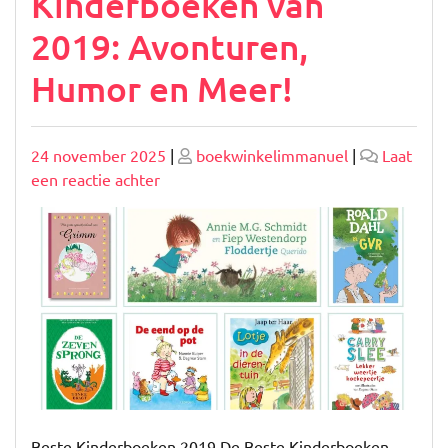
Kinderboeken van
2019: Avonturen,
Humor en Meer!
Geplaatst
Geplaatst
24 november 2025
|
boekwinkelimmanuel
|
Laat
op
op
op
een reactie achter
Ontdek
de
Beste
Kinderboeken
van
2019:
Avonturen,
Humor
en
Meer!
Beste Kinderboeken 2019 De Beste Kinderboeken