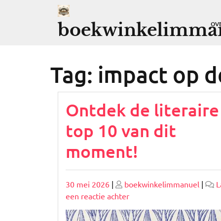
Ga
naar
boekwinkelimman
OV
de
inhoud
Tag:
impact op d
Ontdek de literaire
top 10 van dit
moment!
Geplaatst
Geplaatst
30 mei 2026
|
boekwinkelimmanuel
|
L
op
op
op
een reactie achter
Ontdek
de