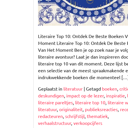
Literaire Top 10: Ontdek De Beste Boeken 
Moment Literaire Top 10: Ontdek De Beste
Van Het Moment Ben je op zoek naar je vo
literaire avontuur? Laat je dan inspireren do
literaire top 10 van dit moment. Deze lijst b
een selectie van de meest spraakmakende 
indrukwekkende boeken die momenteel […
Geplaatst in
literatuur
|
Getagd
boeken
,
criti
deskundigen
,
impact op de lezer
,
inspiratie
,
literaire pareltjes
,
literaire top 10
,
literaire 
literatuur
,
originaliteit
,
publieksreacties
,
rec
redacteuren
,
schrijfstijl
,
thematiek
,
verhaalstructuur
,
verkoopcijfers