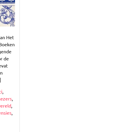
Van Het
 Boeken
lgende
or de
evat
en
]
ci
,
lezers
,
wereld
,
ensies
,