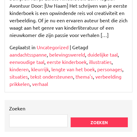
je
Avontuur Door: [Uw Naam] Het schrijven van je eerste
Eerste
kinderboek is een opwindende reis vol creativiteit en
Kinderboek:
verbeelding. Of je nu een ervaren auteur bent die zich
Een
waagt aan het genre van kinderliteratuur of een
Betoverend
nieuwkomer die zijn passie voor verhalen […]
Avontuur
Geplaatst in
Uncategorized
|
Getagd
aandachtsspanne
,
belevingswereld
,
duidelijke taal
,
eenvoudige taal
,
eerste kinderboek
,
illustraties
,
kinderen
,
kleurrijk
,
lengte van het boek
,
personages
,
situaties
,
tekst ondersteunen
,
thema's
,
verbeelding
prikkelen
,
verhaal
Zoeken
ZOEKEN