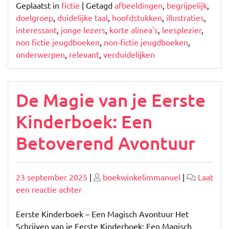
Geplaatst in
fictie
|
Getagd
afbeeldingen
,
begrijpelijk
,
doelgroep
,
duidelijke taal
,
hoofdstukken
,
illustraties
,
interessant
,
jonge lezers
,
korte alinea's
,
leesplezier
,
non fictie jeugdboeken
,
non-fictie jeugdboeken
,
onderwerpen
,
relevant
,
verduidelijken
De Magie van je Eerste
Kinderboek: Een
Betoverend Avontuur
Geplaatst
Geplaatst
23 september 2025
|
boekwinkelimmanuel
|
Laat
op
op
op
een reactie achter
De
Magie
Eerste Kinderboek – Een Magisch Avontuur Het
van
Schrijven van je Eerste Kinderboek: Een Magisch