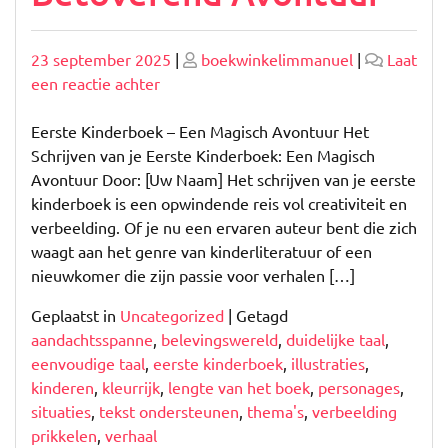
Geplaatst
Geplaatst
23 september 2025
|
boekwinkelimmanuel
|
Laat
op
op
op
een reactie achter
De
Magie
Eerste Kinderboek – Een Magisch Avontuur Het
van
Schrijven van je Eerste Kinderboek: Een Magisch
je
Avontuur Door: [Uw Naam] Het schrijven van je eerste
Eerste
kinderboek is een opwindende reis vol creativiteit en
Kinderboek:
verbeelding. Of je nu een ervaren auteur bent die zich
Een
waagt aan het genre van kinderliteratuur of een
Betoverend
nieuwkomer die zijn passie voor verhalen […]
Avontuur
Geplaatst in
Uncategorized
|
Getagd
aandachtsspanne
,
belevingswereld
,
duidelijke taal
,
eenvoudige taal
,
eerste kinderboek
,
illustraties
,
kinderen
,
kleurrijk
,
lengte van het boek
,
personages
,
situaties
,
tekst ondersteunen
,
thema's
,
verbeelding
prikkelen
,
verhaal