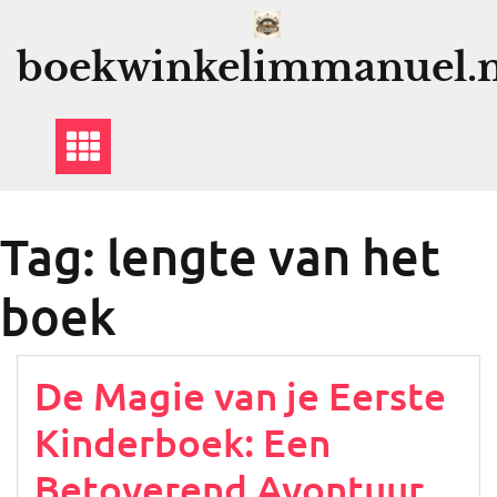
Ga
naar
boekwinkelimmanuel.n
de
inhoud
Tag:
lengte van het
boek
De Magie van je Eerste
Kinderboek: Een
Betoverend Avontuur