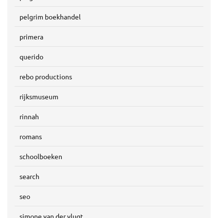
pelgrim boekhandel
primera
querido
rebo productions
rijksmuseum
rinnah
romans
schoolboeken
search
seo
simone van der vlugt