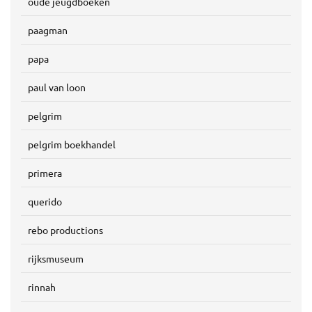
oude jeugdboeken
paagman
papa
paul van loon
pelgrim
pelgrim boekhandel
primera
querido
rebo productions
rijksmuseum
rinnah