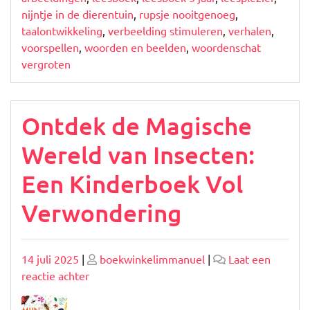
nijntje in de dierentuin
,
rupsje nooitgenoeg
,
taalontwikkeling
,
verbeelding stimuleren
,
verhalen
,
voorspellen
,
woorden en beelden
,
woordenschat
vergroten
Ontdek de Magische
Wereld van Insecten:
Een Kinderboek Vol
Verwondering
Geplaatst
Geplaatst
14 juli 2025
|
boekwinkelimmanuel
|
Laat een
op
op
op
reactie achter
Ontdek
de