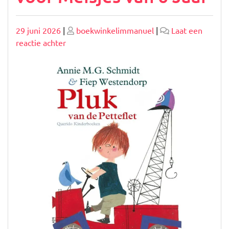
Geplaatst
Geplaatst
29 juni 2026
|
boekwinkelimmanuel
|
Laat een
op
op
op
reactie achter
Ontdek
de
Magische
Wereld
van
Boeken
voor
Meisjes
van
6
Jaar