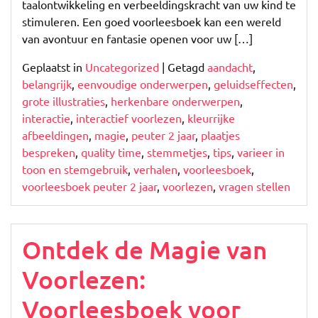
voor
taalontwikkeling en verbeeldingskracht van uw kind te
Peuters
stimuleren. Een goed voorleesboek kan een wereld
van
van avontuur en fantasie openen voor uw […]
2
Geplaatst in
Uncategorized
|
Getagd
aandacht
,
Jaar
belangrijk
,
eenvoudige onderwerpen
,
geluidseffecten
,
grote illustraties
,
herkenbare onderwerpen
,
interactie
,
interactief voorlezen
,
kleurrijke
afbeeldingen
,
magie
,
peuter 2 jaar
,
plaatjes
bespreken
,
quality time
,
stemmetjes
,
tips
,
varieer in
toon en stemgebruik
,
verhalen
,
voorleesboek
,
voorleesboek peuter 2 jaar
,
voorlezen
,
vragen stellen
Ontdek de Magie van
Voorlezen:
Voorleesboek voor