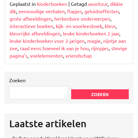
Geplaatst in
kinderboeken
|
Getagd
avontuur
,
dikkie
dik
,
eenvoudige verhalen
,
flapjes
,
geluidseffecten
,
grote afbeeldingen
,
herkenbare onderwerpen
,
interactieve boeken
,
kijk- en voorleesboek
,
kleur
,
kleurrijke afbeeldingen
,
leuke kinderboeken 2 jaar
,
leuke kinderboeken voor 2-jarigen
,
magie
,
nijntje aan
zee
,
raad eens hoeveel ik van je hou
,
rijmpjes
,
stevige
pagina's
,
voelelementen
,
vriendschap
Zoeken
ZOEKEN
Laatste artikelen
De Betoverende Wereld van Literatuur op VWO-niveau