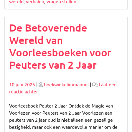
wereld
,
verhalen
,
vragen stellen
De Betoverende
Wereld van
Voorleesboeken voor
Peuters van 2 Jaar
Geplaatst
Geplaatst
10 juni 2025
|
boekwinkelimmanuel
|
Laat een
op
op
op
reactie achter
De
Betoverende
Voorleesboek Peuter 2 Jaar Ontdek de Magie van
Wereld
Voorlezen voor Peuters van 2 Jaar Voorlezen aan
van
peuters van 2 jaar oud is niet alleen een gezellige
Voorleesboeken
bezigheid, maar ook een waardevolle manier om de