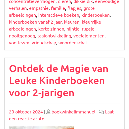
concentratievermogen
,
dieren
,
dikkie dik
,
eenvoudige
verhalen
,
empathie
,
familie
,
flapjes
,
grote
afbeeldingen
,
interactieve boeken
,
kinderboeken
,
kinderboeken vanaf 2 jaar
,
kleuren
,
kleurrijke
afbeeldingen
,
korte zinnen
,
nijntje
,
rupsje
nooitgenoeg
,
taalontwikkeling
,
voelelementen
,
voorlezen
,
vriendschap
,
woordenschat
Ontdek de Magie van
Leuke Kinderboeken
voor 2-jarigen
Geplaatst
Geplaatst
20 oktober 2024
|
boekwinkelimmanuel
|
Laat
op
op
op
een reactie achter
Ontdek