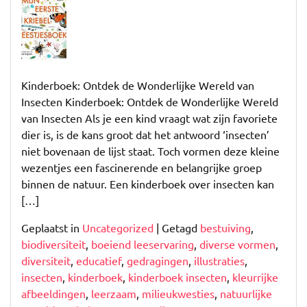
Magische
Wereld
van
Insecten:
Een
Kinderboek: Ontdek de Wonderlijke Wereld van
Kinderboek
Insecten Kinderboek: Ontdek de Wonderlijke Wereld
Vol
van Insecten Als je een kind vraagt wat zijn favoriete
Verwondering
dier is, is de kans groot dat het antwoord ‘insecten’
niet bovenaan de lijst staat. Toch vormen deze kleine
wezentjes een fascinerende en belangrijke groep
binnen de natuur. Een kinderboek over insecten kan
[…]
Geplaatst in
Uncategorized
|
Getagd
bestuiving
,
biodiversiteit
,
boeiend leeservaring
,
diverse vormen
,
diversiteit
,
educatief
,
gedragingen
,
illustraties
,
insecten
,
kinderboek
,
kinderboek insecten
,
kleurrijke
afbeeldingen
,
leerzaam
,
milieukwesties
,
natuurlijke