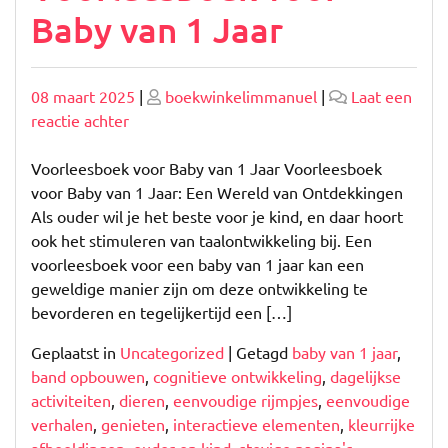
Baby van 1 Jaar
Geplaatst
Geplaatst
08 maart 2025
|
boekwinkelimmanuel
|
Laat een
op
op
op
reactie achter
Ontdek
de
Voorleesboek voor Baby van 1 Jaar Voorleesboek
Magie
voor Baby van 1 Jaar: Een Wereld van Ontdekkingen
van
Als ouder wil je het beste voor je kind, en daar hoort
Voorlezen:
ook het stimuleren van taalontwikkeling bij. Een
Voorleesboek
voorleesboek voor een baby van 1 jaar kan een
voor
geweldige manier zijn om deze ontwikkeling te
Baby
bevorderen en tegelijkertijd een […]
van
Geplaatst in
Uncategorized
|
Getagd
baby van 1 jaar
,
1
band opbouwen
,
cognitieve ontwikkeling
,
dagelijkse
Jaar
activiteiten
,
dieren
,
eenvoudige rijmpjes
,
eenvoudige
verhalen
,
genieten
,
interactieve elementen
,
kleurrijke
afbeeldingen
,
ouder en kind
,
stevige pagina's
,