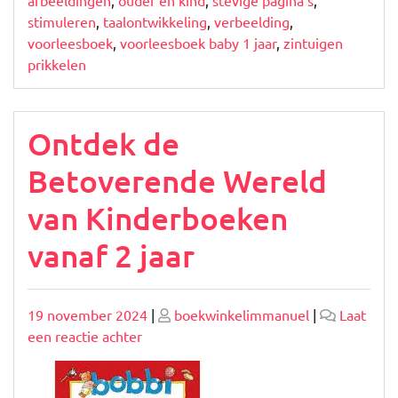
stimuleren
,
taalontwikkeling
,
verbeelding
,
voorleesboek
,
voorleesboek baby 1 jaar
,
zintuigen
prikkelen
Ontdek de
Betoverende Wereld
van Kinderboeken
vanaf 2 jaar
Geplaatst
Geplaatst
19 november 2024
|
boekwinkelimmanuel
|
Laat
op
op
op
een reactie achter
Ontdek
de