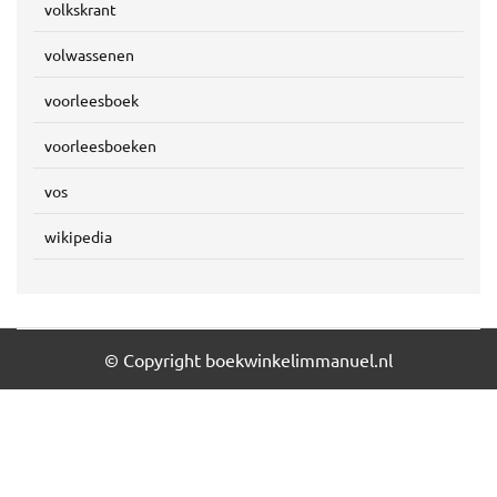
volkskrant
volwassenen
voorleesboek
voorleesboeken
vos
wikipedia
© Copyright boekwinkelimmanuel.nl