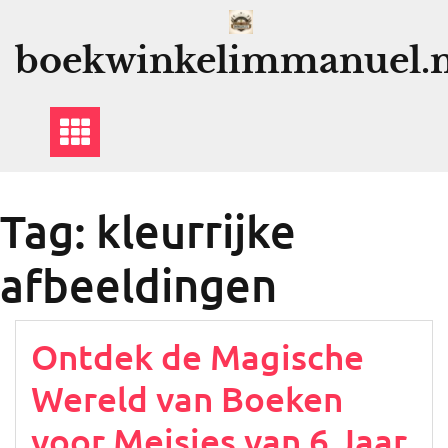
Ga
naar
boekwinkelimmanuel.n
de
inhoud
Tag:
kleurrijke
afbeeldingen
Ontdek de Magische
Wereld van Boeken
voor Meisjes van 6 Jaar