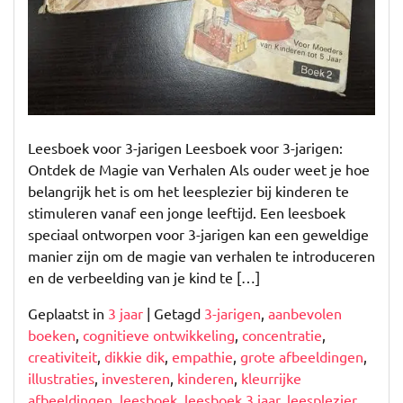
Leesboek voor 3-jarigen Leesboek voor 3-jarigen:
Ontdek de Magie van Verhalen Als ouder weet je hoe
belangrijk het is om het leesplezier bij kinderen te
stimuleren vanaf een jonge leeftijd. Een leesboek
speciaal ontworpen voor 3-jarigen kan een geweldige
manier zijn om de magie van verhalen te introduceren
en de verbeelding van je kind te […]
Geplaatst in
3 jaar
|
Getagd
3-jarigen
,
aanbevolen
boeken
,
cognitieve ontwikkeling
,
concentratie
,
creativiteit
,
dikkie dik
,
empathie
,
grote afbeeldingen
,
illustraties
,
investeren
,
kinderen
,
kleurrijke
afbeeldingen
,
leesboek
,
leesboek 3 jaar
,
leesplezier
,