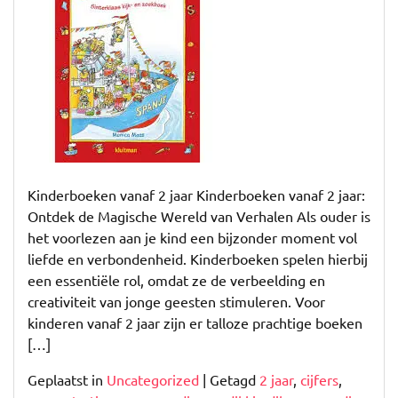
Betoverende
Wereld
van
Kinderboeken
vanaf
2
jaar
Kinderboeken vanaf 2 jaar Kinderboeken vanaf 2 jaar:
Ontdek de Magische Wereld van Verhalen Als ouder is
het voorlezen aan je kind een bijzonder moment vol
liefde en verbondenheid. Kinderboeken spelen hierbij
een essentiële rol, omdat ze de verbeelding en
creativiteit van jonge geesten stimuleren. Voor
kinderen vanaf 2 jaar zijn er talloze prachtige boeken
[…]
Geplaatst in
Uncategorized
|
Getagd
2 jaar
,
cijfers
,