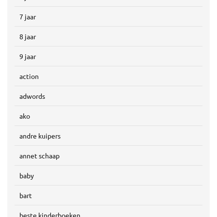
7 jaar
8 jaar
9 jaar
action
adwords
ako
andre kuipers
annet schaap
baby
bart
beste kinderboeken