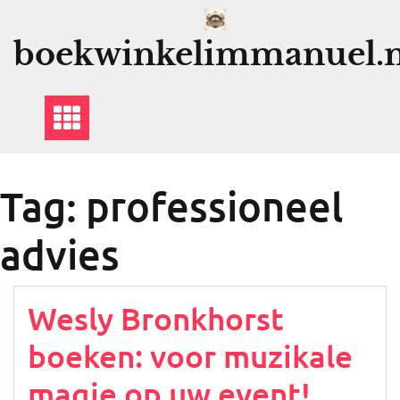
Ga
naar
boekwinkelimmanuel.n
de
inhoud
Tag:
professioneel
advies
Wesly Bronkhorst
boeken: voor muzikale
magie op uw event!