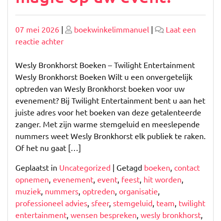
Geplaatst
Geplaatst
07 mei 2026
|
boekwinkelimmanuel
|
Laat een
op
op
op
reactie achter
Wesly
Bronkhorst
Wesly Bronkhorst Boeken – Twilight Entertainment
boeken:
Wesly Bronkhorst Boeken Wilt u een onvergetelijk
voor
optreden van Wesly Bronkhorst boeken voor uw
muzikale
evenement? Bij Twilight Entertainment bent u aan het
magie
juiste adres voor het boeken van deze getalenteerde
op
zanger. Met zijn warme stemgeluid en meeslepende
uw
nummers weet Wesly Bronkhorst elk publiek te raken.
event!
Of het nu gaat […]
Geplaatst in
Uncategorized
|
Getagd
boeken
,
contact
opnemen
,
evenement
,
event
,
feest
,
hit worden
,
muziek
,
nummers
,
optreden
,
organisatie
,
professioneel advies
,
sfeer
,
stemgeluid
,
team
,
twilight
entertainment
,
wensen bespreken
,
wesly bronkhorst
,