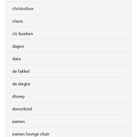
christofoor
clavis
clc boeken
dagen
data
de fakkel
de slegte
disney
donorkind
eames
eames lounge chair