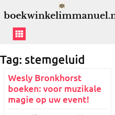
Ga
naar
boekwinkelimmanuel.n
de
inhoud
Tag:
stemgeluid
Wesly Bronkhorst
boeken: voor muzikale
magie op uw event!