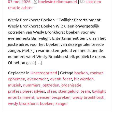
Geplaatst
Geplaatst
07 mei 2026
|
boekwinkelimmanuel
|
Laat een
op
op
op
reactie achter
Wesly
Bronkhorst
Wesly Bronkhorst Boeken – Twilight Entertainment
boeken:
Wesly Bronkhorst Boeken Wilt u een onvergetelijk
voor
optreden van Wesly Bronkhorst boeken voor uw
muzikale
evenement? Bij Twilight Entertainment bent u aan het
magie
juiste adres voor het boeken van deze getalenteerde
op
zanger. Met zijn warme stemgeluid en meeslepende
uw
nummers weet Wesly Bronkhorst elk publiek te raken.
event!
Of het nu gaat […]
Geplaatst in
Uncategorized
|
Getagd
boeken
,
contact
opnemen
,
evenement
,
event
,
feest
,
hit worden
,
muziek
,
nummers
,
optreden
,
organisatie
,
professioneel advies
,
sfeer
,
stemgeluid
,
team
,
twilight
entertainment
,
wensen bespreken
,
wesly bronkhorst
,
wesly bronkhorst boeken
,
zanger