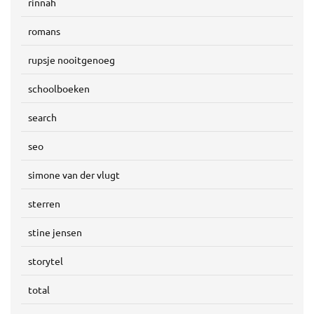
rinnah
romans
rupsje nooitgenoeg
schoolboeken
search
seo
simone van der vlugt
sterren
stine jensen
storytel
total