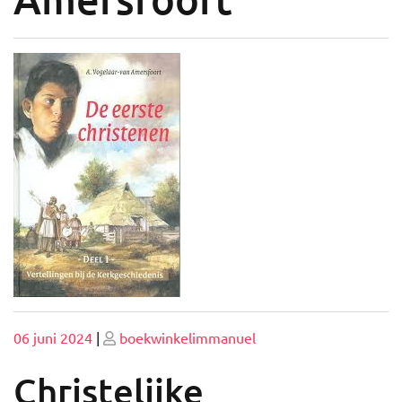
Geplaatst
Geplaatst
06 juni 2024
|
boekwinkelimmanuel
op
op
Christelijke