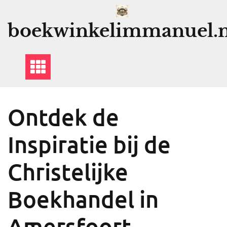
Ga
naar
boekwinkelimmanuel.n
de
inhoud
Ontdek de
Inspiratie bij de
Christelijke
Boekhandel in
Amersfoort