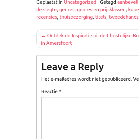
Geplaatst in
Uncategorized
|
Getagd
aanbevel
de slegte
,
genres
,
genres en prijsklassen
,
kop
recensies
,
thuisbezorging
,
titels
,
tweedehands
Berichtnavigatie
Ontdek de Inspiratie bij de Christelijke 
in Amersfoort
Leave a Reply
Het e-mailadres wordt niet gepubliceerd.
Ve
Reactie
*