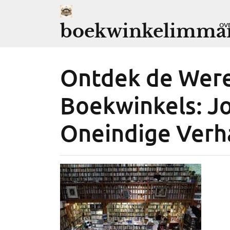
Ga
naar
boekwinkelimman
OV
de
inhoud
Ontdek de Were
Boekwinkels: J
Oneindige Verh