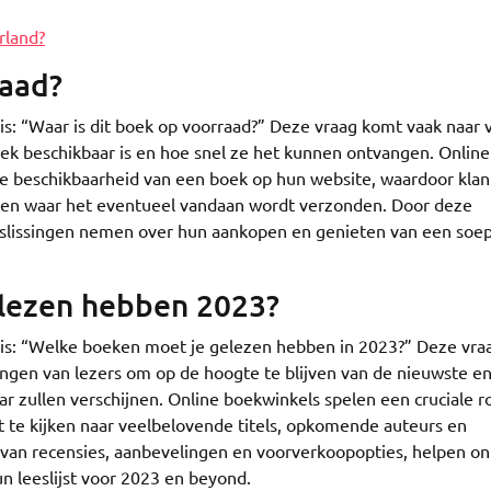
rland?
raad?
 is: “Waar is dit boek op voorraad?” Deze vraag komt vaak naar 
ek beschikbaar is en hoe snel ze het kunnen ontvangen. Online
e beschikbaarheid van een boek op hun website, waardoor kla
s en waar het eventueel vandaan wordt verzonden. Door deze
slissingen nemen over hun aankopen en genieten van een soe
lezen hebben 2023?
s is: “Welke boeken moet je gelezen hebben in 2023?” Deze vra
angen van lezers om op de hoogte te blijven van de nieuwste e
 zullen verschijnen. Online boekwinkels spelen een cruciale rol
 te kijken naar veelbelovende titels, opkomende auteurs en
 van recensies, aanbevelingen en voorverkoopopties, helpen on
n leeslijst voor 2023 en beyond.