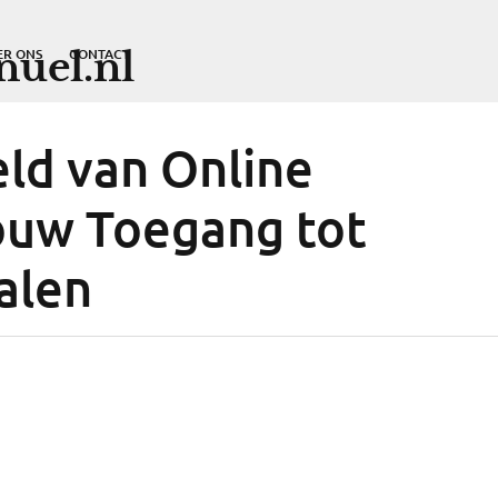
uel.nl
ER ONS
CONTACT
ld van Online
ouw Toegang tot
alen