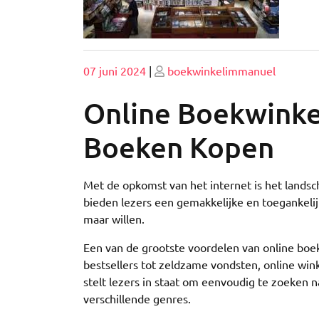
Geplaatst
Geplaatst
07 juni 2024
|
boekwinkelimmanuel
op
op
Online Boekwinke
Boeken Kopen
Met de opkomst van het internet is het lands
bieden lezers een gemakkelijke en toegankeli
maar willen.
Een van de grootste voordelen van online boe
bestsellers tot zeldzame vondsten, online wink
stelt lezers in staat om eenvoudig te zoeken
verschillende genres.