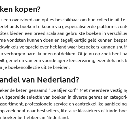
eken kopen?
 een overvloed aan opties beschikbaar om hun collectie uit te
eedehands boeken te kopen via gespecialiseerde platforms zoal
ites bieden een breed scala aan gebruikte boeken in verschill
zame vondsten kunnen doen en tegelijkertijd geld kunnen bespa
ekwinkels verspreid over het land waar bezoekers kunnen snuf
en verborgen parel kunnen ontdekken. Of je nu op zoek bent n
 wilt genieten van een voordeligere leeservaring, tweedehands
je boekencollectie uit te breiden.
handel van Nederland?
bekende keten genaamd “De Bijenkorf.” Met meerdere vestigi
n uitgebreide selectie van boeken in diverse genres en categori
sortiment, professionele service en aantrekkelijke aanbieding
 op zoek bent naar bestsellers, literaire klassiekers of kinderbo
r boekenliefhebbers in Nederland.