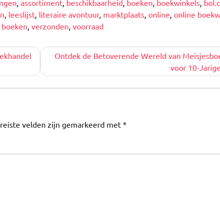
ingen
,
assortiment
,
beschikbaarheid
,
boeken
,
boekwinkels
,
bol.
en
,
leeslijst
,
literaire avontuur
,
marktplaats
,
online
,
online boekw
 boeken
,
verzonden
,
voorraad
Boekhandel
Ontdek de Betoverende Wereld van Meisjesbo
voor 10-Jarig
reiste velden zijn gemarkeerd met
*