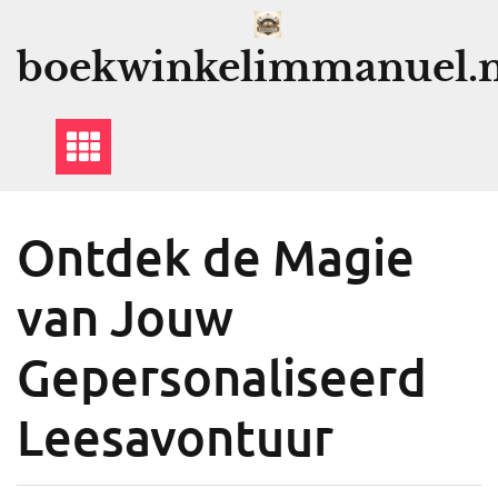
Ga
naar
boekwinkelimmanuel.n
de
inhoud
Ontdek de Magie
van Jouw
Gepersonaliseerd
Leesavontuur