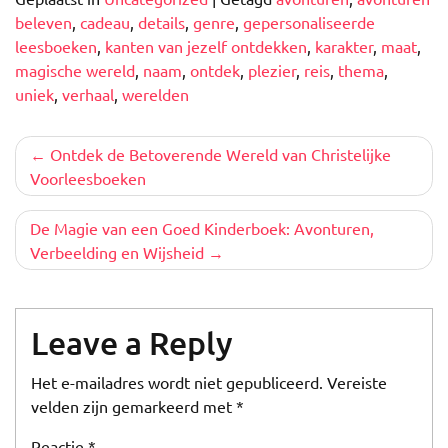
beleven
,
cadeau
,
details
,
genre
,
gepersonaliseerde
leesboeken
,
kanten van jezelf ontdekken
,
karakter
,
maat
,
magische wereld
,
naam
,
ontdek
,
plezier
,
reis
,
thema
,
uniek
,
verhaal
,
werelden
Berichtnavigatie
Ontdek de Betoverende Wereld van Christelijke
Voorleesboeken
De Magie van een Goed Kinderboek: Avonturen,
Verbeelding en Wijsheid
Leave a Reply
Het e-mailadres wordt niet gepubliceerd.
Vereiste
velden zijn gemarkeerd met
*
Reactie
*