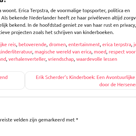
 woont. Erica Terpstra, de voormalige topsporter, politica en
 Als bekende Nederlander heeft ze haar privéleven altijd zorgv
ijk bekend. In de hoofdstad geniet ze van haar rust en privacy
eatieve projecten zoals het schrijven van kinderboeken.
jke reis
,
betoverende
,
dromen
,
entertainment
,
erica terpstra
,
j
kinderliteratuur
,
magische wereld van erica
,
moed
,
respect voor
and
,
verhalenverteller
,
vriendschap
,
waardevolle lessen
rend
Erik Scherder’s Kinderboek: Een Avontuurlijke
door de Hersene
reiste velden zijn gemarkeerd met
*