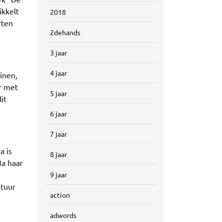
ikkelt
2018
rten
2dehands
3 jaar
4 jaar
einen,
er met
5 jaar
it
6 jaar
7 jaar
a is
8 jaar
Na haar
9 jaar
ntuur
action
adwords