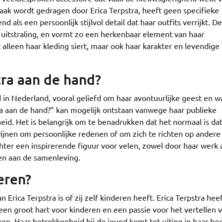
vaak wordt gedragen door Erica Terpstra, heeft geen specifieke
als een persoonlijk stijlvol detail dat haar outfits verrijkt. De
e uitstraling, en vormt zo een herkenbaar element van haar
et alleen haar kleding siert, maar ook haar karakter en levendige
tra aan de hand?
d in Nederland, vooral geliefd om haar avontuurlijke geest en 
tra aan de hand?” kan mogelijk ontstaan vanwege haar publieke
id. Het is belangrijk om te benadrukken dat het normaal is da
jnen om persoonlijke redenen of om zich te richten op andere
chter een inspirerende figuur voor velen, zowel door haar werk 
gen aan de samenleving.
eren?
Erica Terpstra is of zij zelf kinderen heeft. Erica Terpstra hee
een groot hart voor kinderen en een passie voor het vertellen 
ken. Haar betrokkenheid bij de jeugd komt tot uiting in haar bo