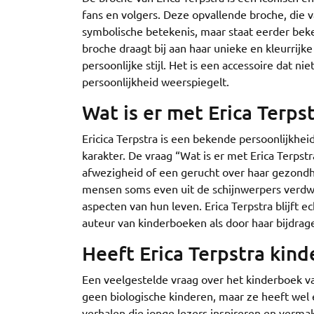
fans en volgers. Deze opvallende broche, die 
symbolische betekenis, maar staat eerder bekend 
broche draagt bij aan haar unieke en kleurrijk
persoonlijke stijl. Het is een accessoire dat ni
persoonlijkheid weerspiegelt.
Wat is er met Erica Terps
Ericica Terpstra is een bekende persoonlijkhei
karakter. De vraag “Wat is er met Erica Terps
afwezigheid of een gerucht over haar gezondhe
mensen soms even uit de schijnwerpers verdwi
aspecten van hun leven. Erica Terpstra blijft e
auteur van kinderboeken als door haar bijdra
Heeft Erica Terpstra kind
Een veelgestelde vraag over het kinderboek van 
geen biologische kinderen, maar ze heeft wel 
verhalen die jonge lezers inspireren en verma