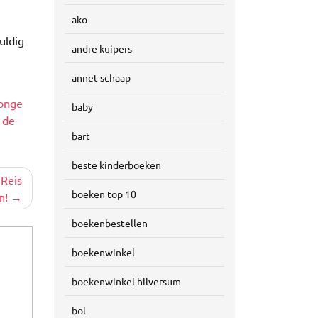
ako
uldig
andre kuipers
,
annet schaap
onge
baby
 de
bart
beste kinderboeken
 Reis
boeken top 10
n!
boekenbestellen
boekenwinkel
boekenwinkel hilversum
bol