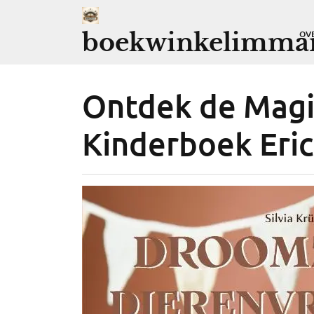
Ga
naar
boekwinkelimman
OV
de
inhoud
Ontdek de Magi
Kinderboek Eric