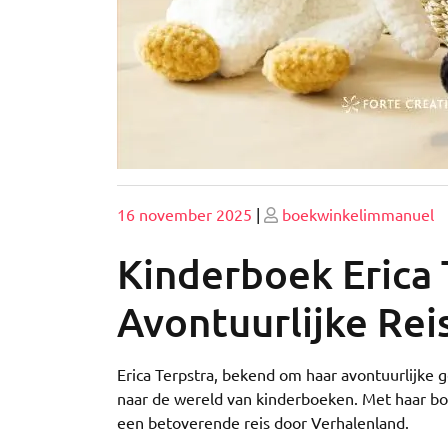
Geplaatst
Geplaatst
16 november 2025
|
boekwinkelimmanuel
op
op
Kinderboek Erica 
Avontuurlijke Rei
Erica Terpstra, bekend om haar avontuurlijke
naar de wereld van kinderboeken. Met haar b
een betoverende reis door Verhalenland.