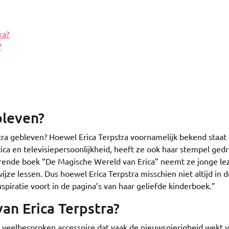
ra?
?
bleven?
pstra gebleven? Hoewel Erica Terpstra voornamelijk bekend staa
itica en televisiepersoonlijkheid, heeft ze ook haar stempel ged
rende boek “De Magische Wereld van Erica” neemt ze jonge le
ijze lessen. Dus hoewel Erica Terpstra misschien niet altijd in 
inspiratie voort in de pagina’s van haar geliefde kinderboek.”
an Erica Terpstra?
en veelbesproken accessoire dat vaak de nieuwsgierigheid wekt 