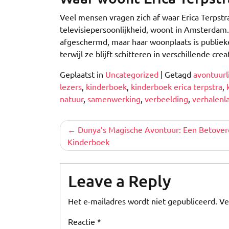
Veel mensen vragen zich af waar Erica Terpstra
televisiepersoonlijkheid, woont in Amsterdam.
afgeschermd, maar haar woonplaats is publiekel
terwijl ze blijft schitteren in verschillende cr
Geplaatst in
Uncategorized
|
Getagd
avontuurli
lezers
,
kinderboek
,
kinderboek erica terpstra
,
natuur
,
samenwerking
,
verbeelding
,
verhalenl
Berichtnavigatie
Dunya’s Magische Avontuur: Een Betove
Kinderboek
Leave a Reply
Het e-mailadres wordt niet gepubliceerd.
Ve
Reactie
*