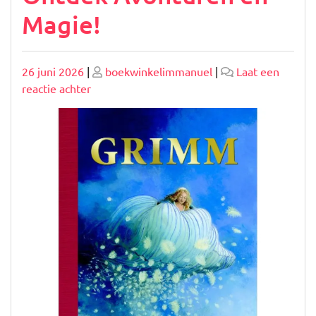
Magie!
Geplaatst
Geplaatst
26 juni 2026
|
boekwinkelimmanuel
|
Laat een
op
op
op
reactie achter
Het
Perfecte
Leesboek
voor
Meisjes
van
7
Jaar:
Ontdek
Avonturen
en
Magie!