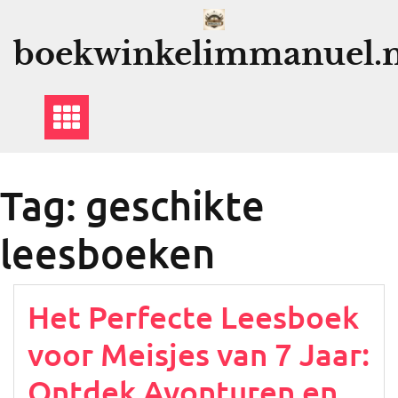
Ga
naar
boekwinkelimmanuel.n
de
inhoud
Tag:
geschikte
leesboeken
Het Perfecte Leesboek
voor Meisjes van 7 Jaar:
Ontdek Avonturen en