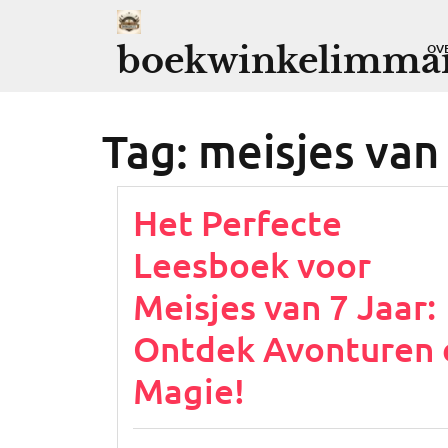
Ga
naar
boekwinkelimman
OV
de
inhoud
Tag:
meisjes van 
Het Perfecte
Leesboek voor
Meisjes van 7 Jaar:
Ontdek Avonturen 
Magie!