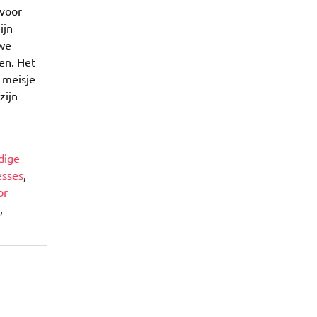
 voor
ijn
uwe
en. Het
 meisje
zijn
dige
esses
,
or
,