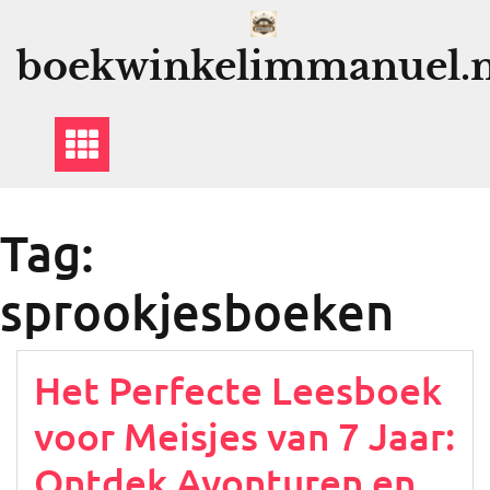
Ga
naar
boekwinkelimmanuel.n
de
inhoud
Tag:
sprookjesboeken
Het Perfecte Leesboek
voor Meisjes van 7 Jaar:
Ontdek Avonturen en