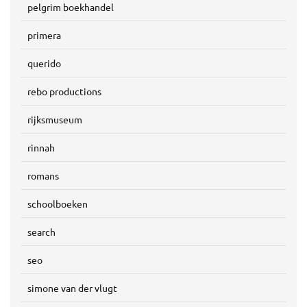
pelgrim boekhandel
primera
querido
rebo productions
rijksmuseum
rinnah
romans
schoolboeken
search
seo
simone van der vlugt