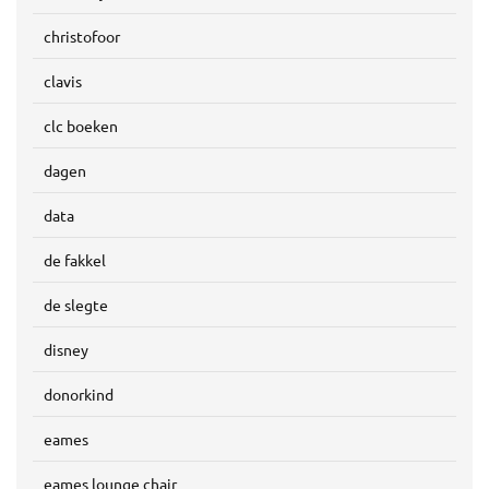
christofoor
clavis
clc boeken
dagen
data
de fakkel
de slegte
disney
donorkind
eames
eames lounge chair