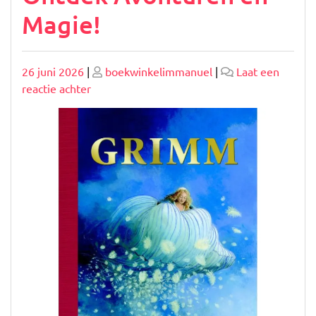
Magie!
Geplaatst
Geplaatst
26 juni 2026
|
boekwinkelimmanuel
|
Laat een
op
op
op
reactie achter
Het
Perfecte
Leesboek
voor
Meisjes
van
7
Jaar:
Ontdek
Avonturen
en
Magie!