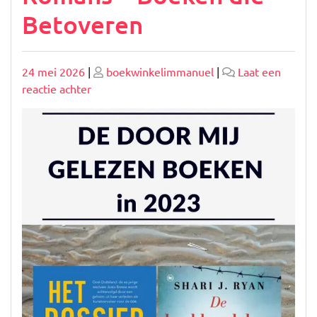
Betoveren
Geplaatst
Geplaatst
24 mei 2026
|
boekwinkelimmanuel
|
Laat een
op
op
op
reactie achter
Verlies
jezelf
in
de
Wereld
van
Mooie
Romans
–
Boeken
die
Betoveren