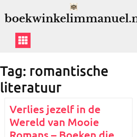
Ga
naar
boekwinkelimmanuel.n
de
inhoud
Tag:
romantische
literatuur
Verlies jezelf in de
Wereld van Mooie
Romans – Boeken die