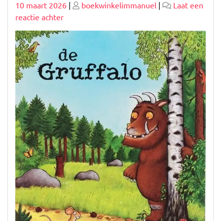
Geplaatst
Geplaatst
10 maart 2026
|
boekwinkelimmanuel
|
Laat een
op
op
op
reactie achter
Ontdek
de
Betovering
van
Bekroonde
Jeugdboeken