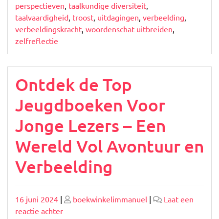
perspectieven
,
taalkundige diversiteit
,
taalvaardigheid
,
troost
,
uitdagingen
,
verbeelding
,
verbeeldingskracht
,
woordenschat uitbreiden
,
zelfreflectie
Ontdek de Top
Jeugdboeken Voor
Jonge Lezers – Een
Wereld Vol Avontuur en
Verbeelding
Geplaatst
Geplaatst
16 juni 2024
|
boekwinkelimmanuel
|
Laat een
op
op
op
reactie achter