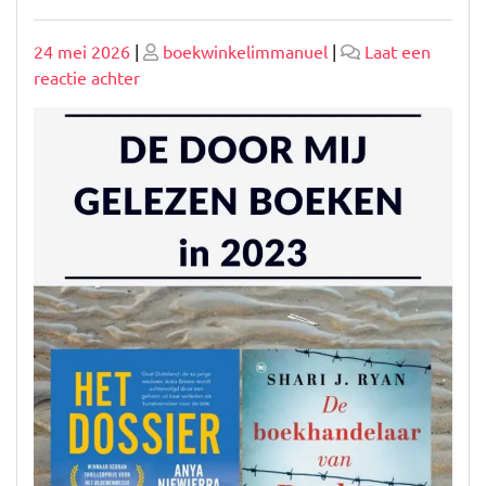
Geplaatst
Geplaatst
24 mei 2026
|
boekwinkelimmanuel
|
Laat een
op
op
op
reactie achter
Verlies
jezelf
in
de
Wereld
van
Mooie
Romans
–
Boeken
die
Betoveren