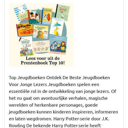
Ontdek
de
Top
Jeugdboeken
Voor
Jonge
Lezers
–
Een
Wereld
Vol
Top Jeugdboeken Ontdek De Beste Jeugdboeken
Avontuur
Voor Jonge Lezers Jeugdboeken spelen een
en
essentiële rol in de ontwikkeling van jonge lezers. Of
Verbeelding
het nu gaat om avontuurlijke verhalen, magische
werelden of herkenbare personages, goede
jeugdboeken kunnen kinderen inspireren, informeren
en laten wegdromen. Harry Potter-serie door J.K.
Rowling De bekende Harry Potter-serie heeft