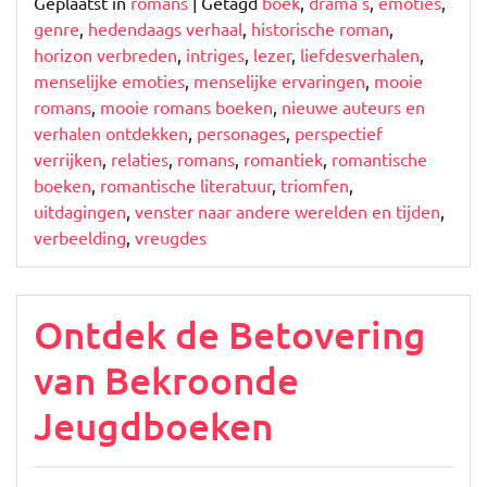
Geplaatst in
romans
|
Getagd
boek
,
drama's
,
emoties
,
genre
,
hedendaags verhaal
,
historische roman
,
horizon verbreden
,
intriges
,
lezer
,
liefdesverhalen
,
menselijke emoties
,
menselijke ervaringen
,
mooie
romans
,
mooie romans boeken
,
nieuwe auteurs en
verhalen ontdekken
,
personages
,
perspectief
verrijken
,
relaties
,
romans
,
romantiek
,
romantische
boeken
,
romantische literatuur
,
triomfen
,
uitdagingen
,
venster naar andere werelden en tijden
,
verbeelding
,
vreugdes
Ontdek de Betovering
van Bekroonde
Jeugdboeken