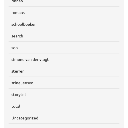
rinnah
romans
schoolboeken
search
seo
simone van der vlugt
sterren
stine jensen
storytel
total
Uncategorized