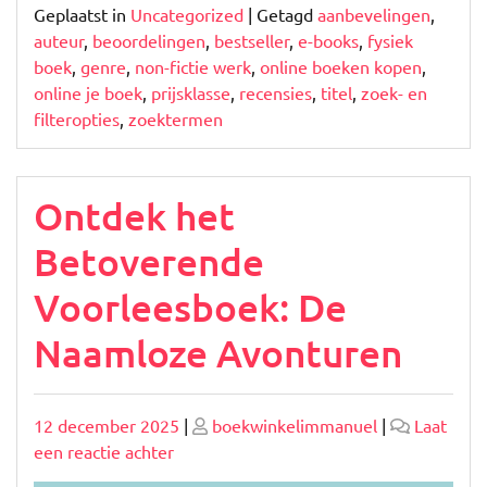
Geplaatst in
Uncategorized
|
Getagd
aanbevelingen
,
auteur
,
beoordelingen
,
bestseller
,
e-books
,
fysiek
boek
,
genre
,
non-fictie werk
,
online boeken kopen
,
online je boek
,
prijsklasse
,
recensies
,
titel
,
zoek- en
filteropties
,
zoektermen
Ontdek het
Betoverende
Voorleesboek: De
Naamloze Avonturen
Geplaatst
Geplaatst
12 december 2025
|
boekwinkelimmanuel
|
Laat
op
op
op
een reactie achter
Ontdek