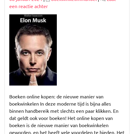
op
op
op
een reactie achter
Haal
het
beste
uit
boeken
online
kopen:
Ontdek
de
eindeloze
mogelijkheden!
Boeken online kopen: de nieuwe manier van
boekwinkelen In deze moderne tijd is bijna alles
binnen handbereik met slechts een paar klikken. En
dat geldt ook voor boeken! Het online kopen van
boeken is de nieuwe manier van boekwinkelen
geworden, en het heeft vele voordelen te bieden. Het