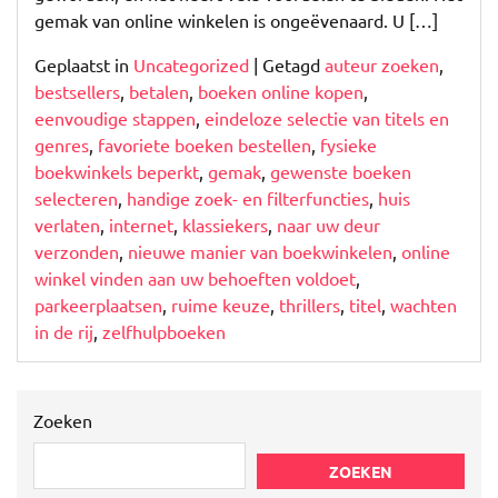
gemak van online winkelen is ongeëvenaard. U […]
Geplaatst in
Uncategorized
|
Getagd
auteur zoeken
,
bestsellers
,
betalen
,
boeken online kopen
,
eenvoudige stappen
,
eindeloze selectie van titels en
genres
,
favoriete boeken bestellen
,
fysieke
boekwinkels beperkt
,
gemak
,
gewenste boeken
selecteren
,
handige zoek- en filterfuncties
,
huis
verlaten
,
internet
,
klassiekers
,
naar uw deur
verzonden
,
nieuwe manier van boekwinkelen
,
online
winkel vinden aan uw behoeften voldoet
,
parkeerplaatsen
,
ruime keuze
,
thrillers
,
titel
,
wachten
in de rij
,
zelfhulpboeken
Zoeken
ZOEKEN