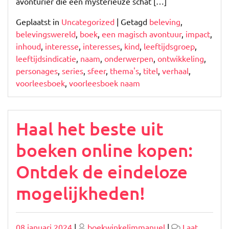
avonturier die een mysterieuze schat […]
Geplaatst in
Uncategorized
|
Getagd
beleving
,
belevingswereld
,
boek
,
een magisch avontuur
,
impact
,
inhoud
,
interesse
,
interesses
,
kind
,
leeftijdsgroep
,
leeftijdsindicatie
,
naam
,
onderwerpen
,
ontwikkeling
,
personages
,
series
,
sfeer
,
thema's
,
titel
,
verhaal
,
voorleesboek
,
voorleesboek naam
Haal het beste uit
boeken online kopen:
Ontdek de eindeloze
mogelijkheden!
Geplaatst
Geplaatst
08 januari 2024
|
boekwinkelimmanuel
|
Laat