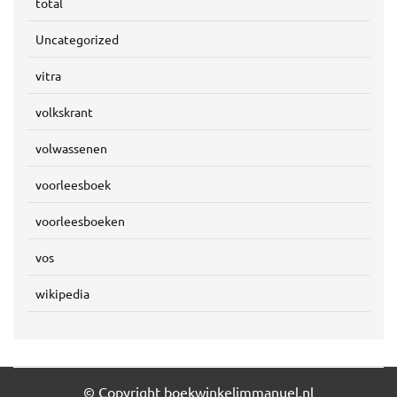
total
Uncategorized
vitra
volkskrant
volwassenen
voorleesboek
voorleesboeken
vos
wikipedia
© Copyright boekwinkelimmanuel.nl