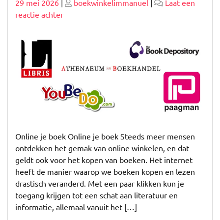
Geplaatst
Geplaatst
29 mei 2026
|
boekwinkelimmanuel
|
Laat een
op
op
op
reactie achter
Koop
Slim:
Vind
Online
Je
Boek
Gemakkelijk
en
Snel
Online je boek Online je boek Steeds meer mensen
ontdekken het gemak van online winkelen, en dat
geldt ook voor het kopen van boeken. Het internet
heeft de manier waarop we boeken kopen en lezen
drastisch veranderd. Met een paar klikken kun je
toegang krijgen tot een schat aan literatuur en
informatie, allemaal vanuit het […]