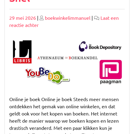
Geplaatst
Geplaatst
29 mei 2026
|
boekwinkelimmanuel
|
Laat een
op
op
op
reactie achter
Koop
Slim:
Vind
Online
Je
Boek
Gemakkelijk
en
Snel
Online je boek Online je boek Steeds meer mensen
ontdekken het gemak van online winkelen, en dat
geldt ook voor het kopen van boeken. Het internet
heeft de manier waarop we boeken kopen en lezen
drastisch veranderd. Met een paar klikken kun je