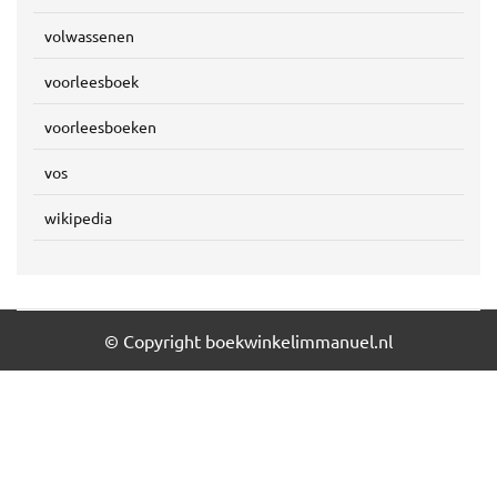
volwassenen
voorleesboek
voorleesboeken
vos
wikipedia
© Copyright boekwinkelimmanuel.nl