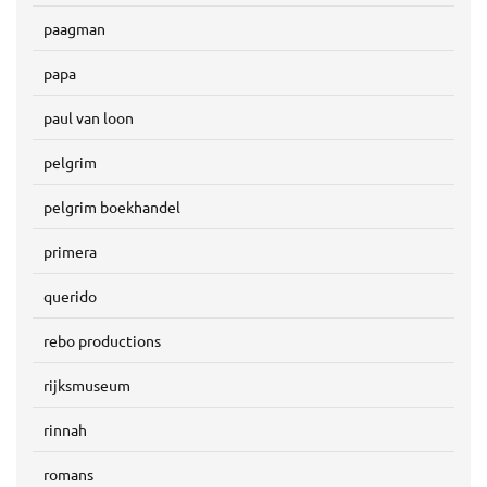
paagman
papa
paul van loon
pelgrim
pelgrim boekhandel
primera
querido
rebo productions
rijksmuseum
rinnah
romans