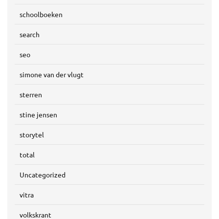
schoolboeken
search
seo
simone van der vlugt
sterren
stine jensen
storytel
total
Uncategorized
vitra
volkskrant