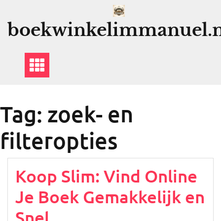
Ga
naar
boekwinkelimmanuel.n
de
inhoud
Tag:
zoek- en
filteropties
Koop Slim: Vind Online
Je Boek Gemakkelijk en
Snel