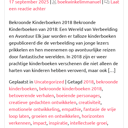
Geplaatst
Geplaatst
17 september 2025
|
boekwinkelimmanuel
|
Laat
op
op
op
een reactie achter
Ontdek
de
Bekroonde Kinderboeken 2018 Bekroonde
Magie
Kinderboeken van 2018: Een Wereld van Verbeelding
van
en Avontuur Elk jaar worden er talloze kinderboeken
Bekroonde
gepubliceerd die de verbeelding van jonge lezers
Kinderboeken
prikkelen en hen meenemen op avontuurlijke reizen
uit
door fantastische werelden. In 2018 zijn er weer
2018
prachtige kinderboeken verschenen die niet alleen de
harten van kinderen hebben veroverd, maar ook […]
Geplaatst in
Uncategorized
|
Getagd
2018
,
bekroonde
kinderboeken
,
bekroonde kinderboeken 2018
,
betoverende verhalen
,
boeiende personages
,
creatieve gedachten ontwikkelen
,
creativiteit
,
emotionele ontwikkeling
,
empathie
,
fantasie de vrije
loop laten
,
groeien en ontwikkelen
,
horizonten
verkennen
,
impact
,
inspiratie
,
intellectuele groei
,