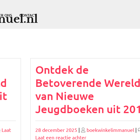
uel.nl
ER ONS
CONTACT
Ontdek de
ld
Betoverende Werel
it
van Nieuwe
Jeugdboeken uit 20
Geplaatst
Geplaatst
Laat
28 december 2025
|
boekwinkelimmanuel
|
op
op
op
Laat een reactie achter