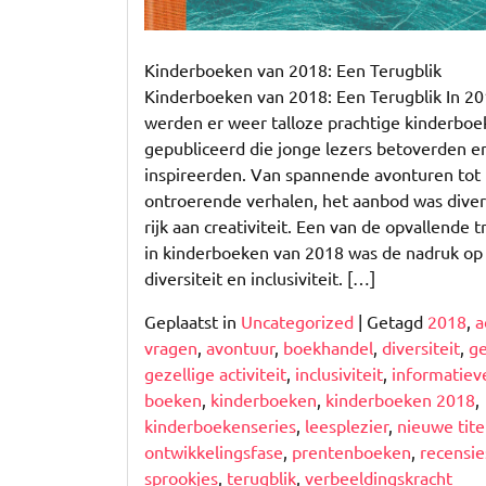
Kinderboeken van 2018: Een Terugblik
Kinderboeken van 2018: Een Terugblik In 2
werden er weer talloze prachtige kinderbo
gepubliceerd die jonge lezers betoverden e
inspireerden. Van spannende avonturen tot
ontroerende verhalen, het aanbod was diver
rijk aan creativiteit. Een van de opvallende 
in kinderboeken van 2018 was de nadruk op
diversiteit en inclusiviteit. […]
Geplaatst in
Uncategorized
|
Getagd
2018
,
a
vragen
,
avontuur
,
boekhandel
,
diversiteit
,
g
gezellige activiteit
,
inclusiviteit
,
informatiev
boeken
,
kinderboeken
,
kinderboeken 2018
,
kinderboekenseries
,
leesplezier
,
nieuwe tite
ontwikkelingsfase
,
prentenboeken
,
recensie
sprookjes
,
terugblik
,
verbeeldingskracht