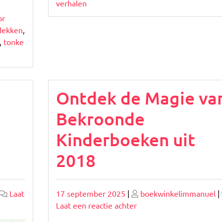
verhalen
or
tdekken
,
,
tonke
Ontdek de Magie va
Bekroonde
Kinderboeken uit
2018
Geplaatst
Geplaatst
Laat
17 september 2025
|
boekwinkelimmanuel
|
op
op
op
Laat een reactie achter
Ontdek