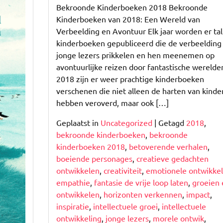
de
Bekroonde Kinderboeken 2018 Bekroonde
Magie
Kinderboeken van 2018: Een Wereld van
van
Verbeelding en Avontuur Elk jaar worden er tal
Bekroonde
kinderboeken gepubliceerd die de verbeelding
Kinderboeken
jonge lezers prikkelen en hen meenemen op
uit
avontuurlijke reizen door fantastische werelden
2018
2018 zijn er weer prachtige kinderboeken
verschenen die niet alleen de harten van kinde
hebben veroverd, maar ook […]
Geplaatst in
Uncategorized
|
Getagd
2018
,
bekroonde kinderboeken
,
bekroonde
kinderboeken 2018
,
betoverende verhalen
,
boeiende personages
,
creatieve gedachten
ontwikkelen
,
creativiteit
,
emotionele ontwikkel
empathie
,
fantasie de vrije loop laten
,
groeien 
ontwikkelen
,
horizonten verkennen
,
impact
,
inspiratie
,
intellectuele groei
,
intellectuele
ontwikkeling
,
jonge lezers
,
morele ontwik
,