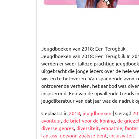
Jeugdboeken van 2018: Een Terugblik
Jeugdboeken van 2018: Een Terugblik In 20
werden er weer talloze prachtige jeugdboe
uitgebracht die jonge lezers over de hele w
wisten te betoveren. Van spannende avontu
ontroerende verhalen, het aanbod was diver
inspirerend. Een van de opvallende trends i
jeugdliteratuur van dat jaar was de nadruk 
Geplaatst in
2018
,
jeugdboeken
|
Getagd
20
avontuur
,
de brief voor de koning
,
de grieze
diverse genres
,
diversiteit
,
empathie
,
fantas
fantasy
,
gewoon zoals je bent
,
inclusiviteit
,