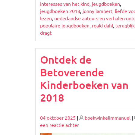
interesses van het kind
,
jeugdboeken
,
jeugdboeken 2018
,
jonny lambert
,
liefde vo
lezen
,
nederlandse auteurs en verhalen on
populaire jeugdboeken
,
roald dahl
,
terugblik
dragt
Ontdek de
Betoverende
Kinderboeken van
2018
Geplaatst
Geplaatst
04 oktober 2025
|
boekwinkelimmanuel
|
op
op
op
een reactie achter
Ontdek