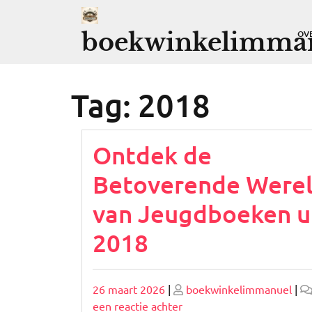
Ga
naar
boekwinkelimman
OV
de
inhoud
Tag:
2018
Ontdek de
Betoverende Were
van Jeugdboeken u
2018
Geplaatst
Geplaatst
26 maart 2026
|
boekwinkelimmanuel
|
op
op
op
een reactie achter