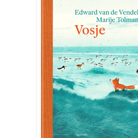
de
Betoverende
Kinderboeken
van
2018