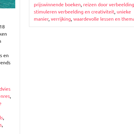
prijswinnende boeken
,
reizen door verbeeldin
stimuleren verbeelding en creativiteit
,
unieke
manier
,
verrijking
,
waardevolle lessen en thema
018
eken
n
s en
trends
dvies
enres
,
e
ls
,
s
,