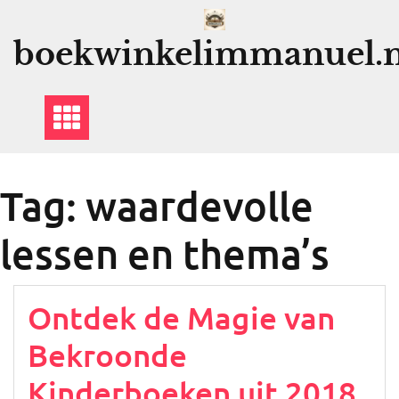
Ga
naar
boekwinkelimmanuel.n
de
inhoud
Tag:
waardevolle
lessen en thema’s
Ontdek de Magie van
Bekroonde
Kinderboeken uit 2018