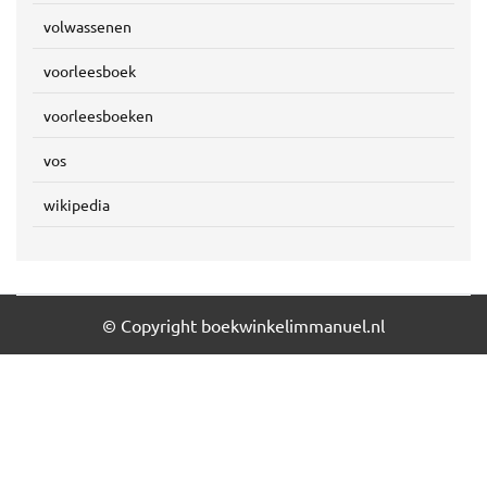
volwassenen
voorleesboek
voorleesboeken
vos
wikipedia
© Copyright boekwinkelimmanuel.nl