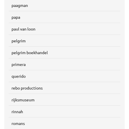
paagman
papa
paul van loon
pelgrim
pelgrim boekhandel
primera
querido
rebo productions
rijksmuseum
rinnah
romans