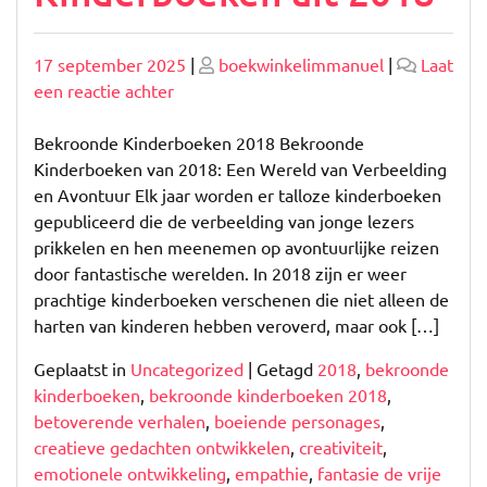
Geplaatst
Geplaatst
17 september 2025
|
boekwinkelimmanuel
|
Laat
op
op
op
een reactie achter
Ontdek
de
Bekroonde Kinderboeken 2018 Bekroonde
Magie
Kinderboeken van 2018: Een Wereld van Verbeelding
van
en Avontuur Elk jaar worden er talloze kinderboeken
Bekroonde
gepubliceerd die de verbeelding van jonge lezers
Kinderboeken
prikkelen en hen meenemen op avontuurlijke reizen
uit
door fantastische werelden. In 2018 zijn er weer
2018
prachtige kinderboeken verschenen die niet alleen de
harten van kinderen hebben veroverd, maar ook […]
Geplaatst in
Uncategorized
|
Getagd
2018
,
bekroonde
kinderboeken
,
bekroonde kinderboeken 2018
,
betoverende verhalen
,
boeiende personages
,
creatieve gedachten ontwikkelen
,
creativiteit
,
emotionele ontwikkeling
,
empathie
,
fantasie de vrije