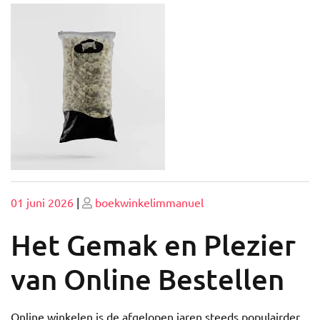
Geplaatst
Geplaatst
01 juni 2026
|
boekwinkelimmanuel
op
op
Het Gemak en Plezier
van Online Bestellen
Online winkelen is de afgelopen jaren steeds populairder