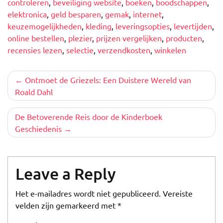
controleren
,
beveiliging website
,
boeken
,
boodschappen
,
elektronica
,
geld besparen
,
gemak
,
internet
,
keuzemogelijkheden
,
kleding
,
leveringsopties
,
levertijden
,
online bestellen
,
plezier
,
prijzen vergelijken
,
producten
,
recensies lezen
,
selectie
,
verzendkosten
,
winkelen
Berichtnavigatie
Ontmoet de Griezels: Een Duistere Wereld van
Roald Dahl
De Betoverende Reis door de Kinderboek
Geschiedenis
Leave a Reply
Het e-mailadres wordt niet gepubliceerd.
Vereiste
velden zijn gemarkeerd met
*