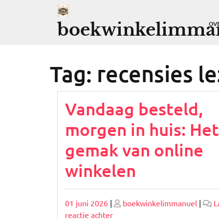
Ga
naar
boekwinkelimman
OV
de
inhoud
Tag:
recensies l
Vandaag besteld,
morgen in huis: Het
gemak van online
winkelen
Geplaatst
Geplaatst
01 juni 2026
|
boekwinkelimmanuel
|
L
op
op
op
reactie achter