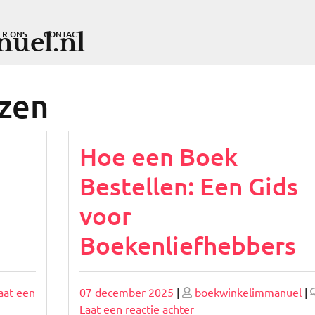
uel.nl
ER ONS
CONTACT
ezen
Hoe een Boek
Bestellen: Een Gids
voor
Boekenliefhebbers
Geplaatst
Geplaatst
aat een
07 december 2025
|
boekwinkelimmanuel
|
op
op
op
Laat een reactie achter