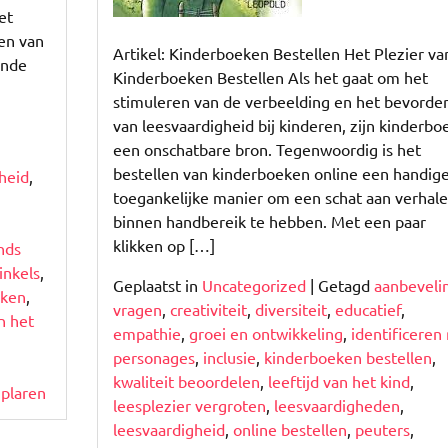
Verbeelding!
et
en van
Artikel: Kinderboeken Bestellen Het Plezier va
ende
Kinderboeken Bestellen Als het gaat om het
stimuleren van de verbeelding en het bevorde
van leesvaardigheid bij kinderen, zijn kinderbo
een onschatbare bron. Tegenwoordig is het
bestellen van kinderboeken online een handig
heid
,
toegankelijke manier om een schat aan verhal
binnen handbereik te hebben. Met een paar
klikken op […]
nds
inkels
,
Geplaatst in
Uncategorized
|
Getagd
aanbeveli
jken
,
vragen
,
creativiteit
,
diversiteit
,
educatief
,
n het
empathie
,
groei en ontwikkeling
,
identificeren
personages
,
inclusie
,
kinderboeken bestellen
,
kwaliteit beoordelen
,
leeftijd van het kind
,
plaren
leesplezier vergroten
,
leesvaardigheden
,
leesvaardigheid
,
online bestellen
,
peuters
,