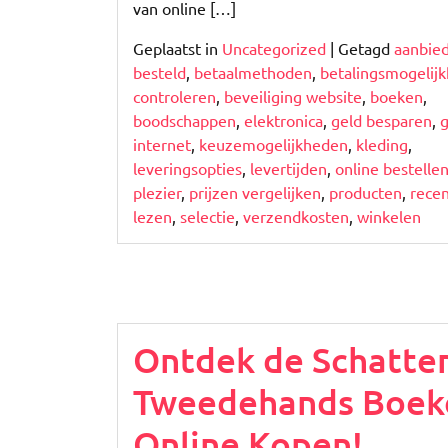
van online […]
Geplaatst in
Uncategorized
|
Getagd
aanbie
besteld
,
betaalmethoden
,
betalingsmogelij
controleren
,
beveiliging website
,
boeken
,
boodschappen
,
elektronica
,
geld besparen
,
internet
,
keuzemogelijkheden
,
kleding
,
leveringsopties
,
levertijden
,
online bestelle
plezier
,
prijzen vergelijken
,
producten
,
recen
lezen
,
selectie
,
verzendkosten
,
winkelen
Ontdek de Schatte
Tweedehands Boek
Online Kopen!