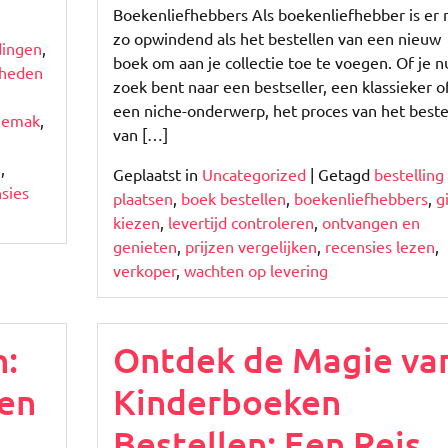
Boekenliefhebbers Als boekenliefhebber is er 
zo opwindend als het bestellen van een nieuw
dingen
,
boek om aan je collectie toe te voegen. Of je n
kheden
zoek bent naar een bestseller, een klassieker o
een niche-onderwerp, het proces van het beste
gemak
,
van […]
n
,
Geplaatst in
Uncategorized
|
Getagd
bestelling
sies
plaatsen
,
boek bestellen
,
boekenliefhebbers
,
g
kiezen
,
levertijd controleren
,
ontvangen en
genieten
,
prijzen vergelijken
,
recensies lezen
,
verkoper
,
wachten op levering
n:
Ontdek de Magie va
en
Kinderboeken
Bestellen: Een Reis