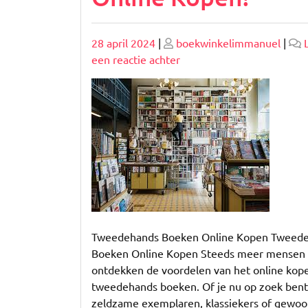
Geplaatst
Geplaatst
28 april 2024
|
boekwinkelimmanuel
|
op
op
op
een reactie achter
Ontdek
de
Schatten:
Tweedehands
Boeken
Online
Kopen!
Tweedehands Boeken Online Kopen Tweed
Boeken Online Kopen Steeds meer mensen
ontdekken de voordelen van het online kop
tweedehands boeken. Of je nu op zoek bent
zeldzame exemplaren, klassiekers of gewoo