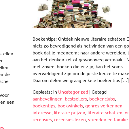
voor
Jouw
Volgende
Leesavontuur!
Boekentips: Ontdek nieuwe literaire schatten Er
niets zo bevredigend als het vinden van een g
boek dat je meeneemt naar andere werelden, j
stellen
aan het denken zet of gewoonweg vermaakt. 
er
met zoveel boeken die er zijn, kan het soms
llen
overweldigend zijn om de juiste keuze te make
ar de
Daarom delen we graag enkele boekentips […]
ische
Geplaatst in
Uncategorized
|
Getagd
 voor
aanbevelingen
,
bestsellers
,
boekenclubs
,
den een
boekentips
,
boekwinkels
,
genres verkennen
,
interesse
,
literaire prijzen
,
literaire schatten
,
on
recensies
,
recensies lezen
,
vrienden en familie
es