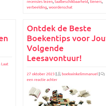
recensies lezen
,
taalbeschikbaarheid
,
tieners
,
verbeelding
,
woordenschat
Ontdek de Beste
en
Boekentips voor Jo
Volgende
Leesavontuur!
Laat
Geplaatst
Geplaatst
27 oktober 2023
|
boekwinkelimmanuel
|
op
op
op
een reactie achter
Ontdek
de
Beste
Boekentips